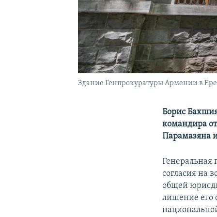
Здание Генпрокуратуры Армении в Ер
Борис Бахшиян
командира от
Парамазяна и
Генеральная 
согласия на 
общей юрисди
лишение его 
национальной