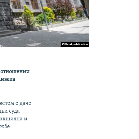
 в отношении
анвела
ветом о даче
дьи суда
Бахшияна и
ужбе