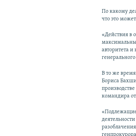
По какому де
что это може
«Действия в 
максимальны
авторитета и
генерального
В то же врем
Бориса Бахши
производстве
командира о
«Подлежащие 
деятельности
разоблачения
генпрокурора