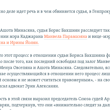
о деле идет речь и в чем обвиняется судья, в Генпрок
Ашота Минасяна, судья Борис Бахшиян расследует та
шении мэра Каджарана
Манвела Парамазяна
и вице-мэ
на и Ирины Йолян.
то этот процесс в отношении судьи Бориса Бахшияна 
о после того, как последний освободил под залог Манв
Менуа Овсепяна и Ашота Минасяна. Следовательно, ясн
чае осуществляющийся в отношении него процесс лиш
й основы и не может считаться правомерным», - на сво
исал адвокат Эрик Алексанян.
сть в этой связи выразил председатель Союза судей А
арян, подчеркнув, что они «внимательно следят за д