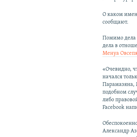
О каком именн
сообщают.
Помимо дела 
дела в отно
Менуа Овсепя
«Очевидно, ч
начался тольк
Парамазяна, 
подобном слу
либо правово
Facebook нап
Обеспокоенно
Александр Аз