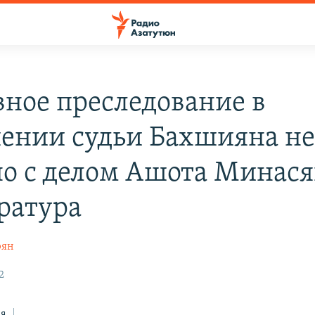
вное преследование в
ении судьи Бахшияна н
но с делом Ашота Минася
ратура
рян
2
ся