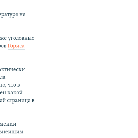
уратуре не
кже уголовные
ров
Гориса
фактически
ела
о, что в
ен какой-
ей странице в
рмении
альнейшим