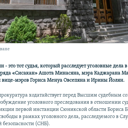
еване
 - это тот судья, который расследует уголовные дела
ряда «Сисакан» Ашота Минасяна, мэра Каджарана М
 вице-мэров Гориса Менуа Овсепяна и Ирины Йолян.
прокуратура ходатайствует перед Высшим судебным со
возбуждение уголовного преследования в отношении су
кции первой инстанции Сюникской области Бориса 
свободы в рамках уголовного дела, расследуемого в Сл
 безопасности (СНБ).