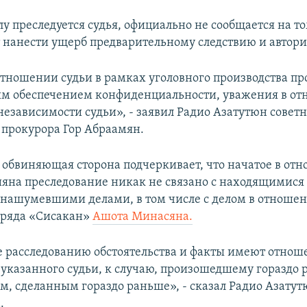
лу преследуется судья, официально не сообщается на т
т нанести ущерб предварительному следствию и автори
отношении судьи в рамках уголовного производства про
м обеспечением конфиденциальности, уважения в о
 независимости судьи», - заявил Радио Азатутюн совет
 прокурора Гор Абраамян.
я обвиняющая сторона подчеркивает, что начатое в от
яна преследование никак не связано с находящимися 
 нашумевшими делами, в том числе с делом в отноше
тряда «Сисакан»
Ашота Минасяна.
расследованию обстоятельства и факты имеют отнош
 указанного судьи, к случаю, произошедшему гораздо 
м, сделанным гораздо раньше», - сказал Радио Азатут
.