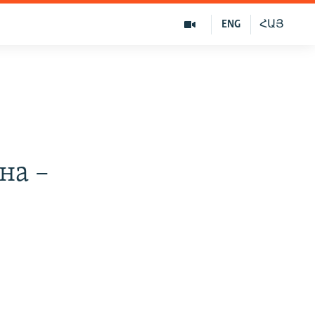
ENG
ՀԱՅ
е
на –