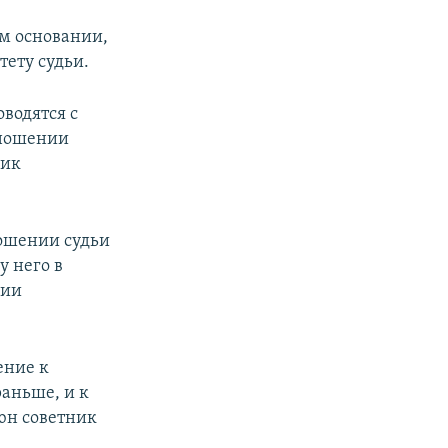
ом основании,
тету судьи.
водятся с
тношении
ник
ношении судьи
у него в
нии
ение к
раньше, и к
юн советник