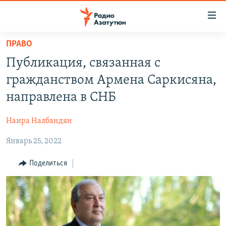
Ссылки
доступа
Перейти
ПРАВО
к
ГЛАВНАЯ
Публикация, связанная с
основному
НОВОСТИ
содержанию
гражданством Армена Саркисяна,
ПОЛИТИКА
Перейти
направлена в СНБ
к
ОБЩЕСТВО
основной
Наира Налбандян
ЭКОНОМИКА
навигации
Перейти
Январь 25, 2022
РЕГИОН
к
НАГОРНЫЙ КАРАБАХ
Поделиться
поиску
КУЛЬТУРА
СПОРТ
АРХИВ