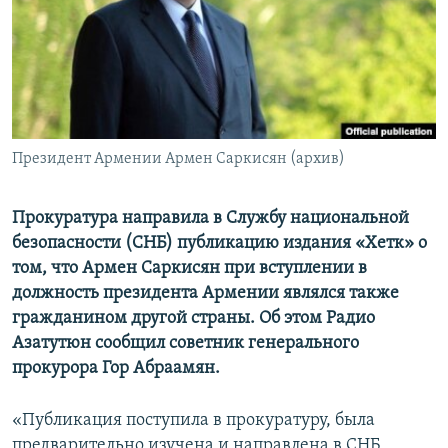
Հայերեն
English
Русский
Президент Армении Армен Саркисян (архив)
Все сайты Радио Азатутюн
Прокуратура направила в Службу национальной
безопасности (СНБ) публикацию издания «Хетк» о
том, что Армен Саркисян при вступлении в
должность президента Армении являлся также
гражданином другой страны. Об этом Радио
Азатутюн сообщил советник генерального
прокурора Гор Абраамян.
«Публикация поступила в прокуратуру, была
предварительно изучена и направлена в СНБ,