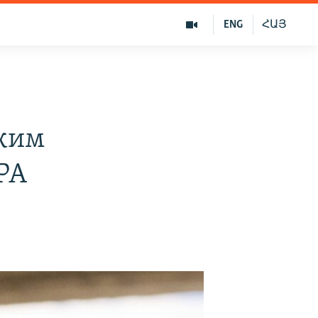
ENG
ՀԱՅ
ским
РА