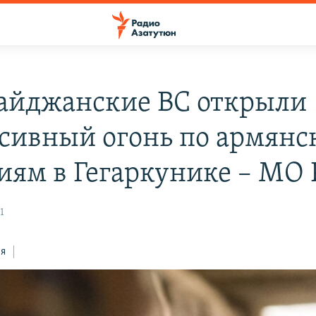
айджанские ВС открыли
сивный огонь по армян
иям в Гегаркунике – МО 
1
ся