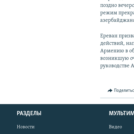
поздно вечер
режим прекра
азербайджан
Ереван призв
действий, на
Армению в об
возникшую о
руководстве 
Поделить
РАЗДЕЛЫ
МУЛЬТИ
Новости
Видео