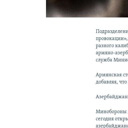
Подразделени
провокации»,
разного кали
армяно-азерб
служба Мини
Армянская ст
добавляя, что
Азербайджанс
Минобороны 
сегодня откр
азербайджанс