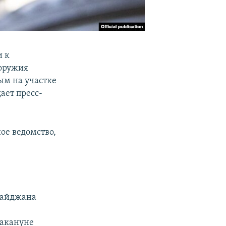
и к
 оружия
ым на участке
ает пресс-
ое ведомство,
рбайджана
накануне