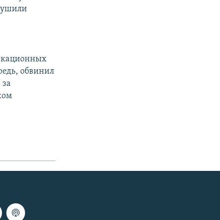
рушили
вокационных
редь, обвинил
 за
ком