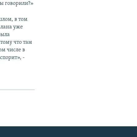
вы говорили?»
шлом, в том
елана уже
была
отому что там
ом числе в
спорит», -