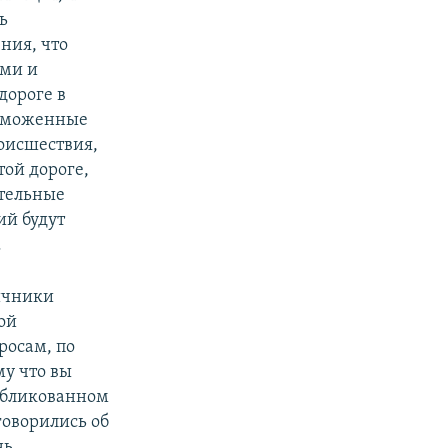
ь
ния, что
ами и
дороге в
таможенные
оисшествия,
ой дороге,
ительные
ий будут
.
ичники
ой
росам, по
му что вы
публикованном
говорились об
нь