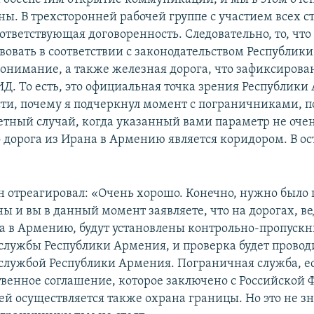
ны. В трехсторонней рабочей группе с участием всех с
ответствующая договоренность. Следовательно, то, что
вовать в соответствии с законодательством Республики
онимание, а также железная дорога, что зафиксирова
Д. То есть, это официальная точка зрения Республики
сти, почему я подчеркнул момент с пограничниками, п
тный случай, когда указанный вами параметр не очен
о дорога из Ирана в Армению является коридором. В ос
н отреагировал: «Очень хорошо. Конечно, нужно было 
ны и вы в данный момент заявляете, что на дорогах, в
 в Армению, будут установлены контрольно-пропуск
лужбы Республики Армения, и проверка будет провод
лужбой Республики Армения. Пограничная служба, е
венное соглашение, которое заключено с Российской 
ей осуществляется также охрана границы. Но это не зн