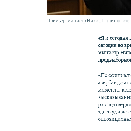
Премьер-министр Никол Пашинян отвечае
«Я и сегодня 
сегодня во в
министр Нико
предвыборной
«По официал
азербайджанс
момента, когд
высказывания
раз подтверди
здесь удивите
оппозиционно