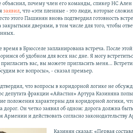
не объяснил, почему член его команды, спикер НС Ален
ия
заявил
, что «эти пленные - это люди, которые сложи
есто этого Пашинян вновь подтвердил готовность встре
 закрытыми дверями, в том числе для того, чтобы отве
енных.
 время в Брюсселе запланирована встреча. После этой
оримся об удобном для всех нас дне. Я могу встретить
 пригласить вас, вы можете пригласить меня... Встрет
судим все вопросы», - сказал премьер.
дтвердил, что вопросы в коридорной логике не обсужд
рос депутата фракции «Айастан» Артура Казиняна попы
кие положения характерны для коридорной логики, что
 дорог. Он четко заявил об одном: дорога должна быть
м Армении и действовать согласно законодательству 
Казинян сказал: «Первая состав