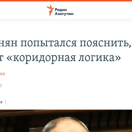
ян попытался пояснить,
т «коридорная логика»
дян
1
ся