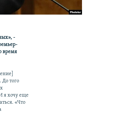
ных», -
ремьер-
о время
ение]
 До того
их
И я хочу еще
аться. «Что
а