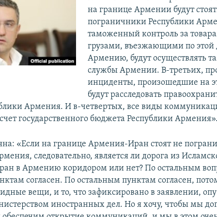
на границе Армении будут стоят
пограничники Республики Арме
таможенный контроль за товар
грузами, въезжающими по этой 
Армению, будут осуществлять 
службы Армении. В-третьих, пр
инциденты, произошедшие на эт
будут расследовать правоохран
блики Армения. И в-четвертых, все виды коммуникац
 счет государственного бюджета Республики Армения»
на: «Если на границе Армения-Иран стоят не погран
рмения, следовательно, является ли дорога из Исламск
ран в Армению коридором или нет? По остальным воп
нктам согласен. По остальным пунктам согласен, пото
видные вещи, и то, что зафиксировано в заявлении, о
истерством иностранных дел. Но я хочу, чтобы мы до
ы обеспечим открытие коммуникаций, и мы в этом оче