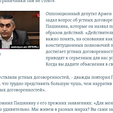
граничники там не стоят».
Оппозиционный депутат Армен 
задал вопрос об устных договор
Пашиняна, которые он назвал 
образом действий. «Действитель
важно понять, на основании ка
конституционных полномочий п
достигает устных договоренност
н
приводят к серьезным для нас у
Когда вы дадите объяснения в св
ствляли устных договоренностей, - дважды повторил 
у, что трудно представить большую чушь, чем нарратив
ных договоренностей».
омнил Пашиняну о его прежних заявлениях: «Для мен
о удивительно. Мы живем в разных мирах? Вы сами за