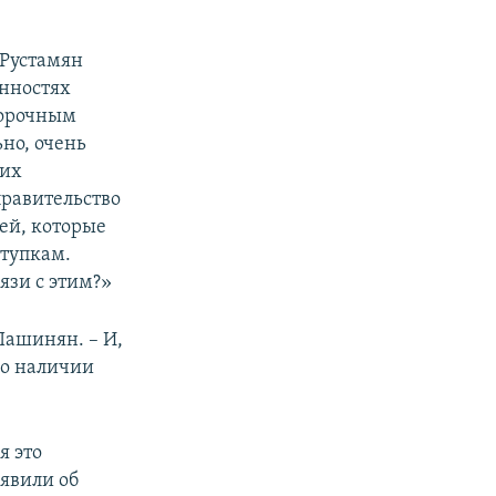
Рустамян
енностях
порочным
но, очень
ких
равительство
ей, которые
ступкам.
язи с этим?»
Пашинян. – И,
 о наличии
я это
явили об