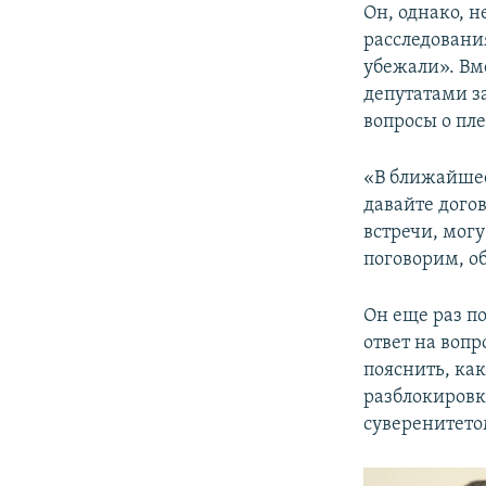
Он, однако, 
расследован
убежали». Вм
депутатами за
вопросы о пл
«В ближайшее
давайте догов
встречи, могу
поговорим, об
Он еще раз по
ответ на воп
пояснить, ка
разблокировка
суверенитето