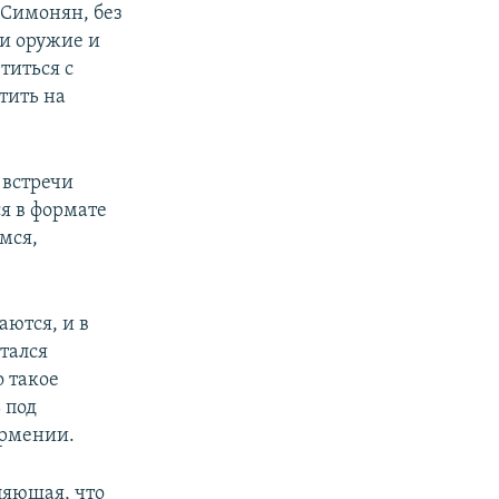
 Симонян, без
ли оружие и
титься с
тить на
 встречи
ся в формате
имся,
аются, и в
тался
 такое
 под
Армении.
ляющая, что