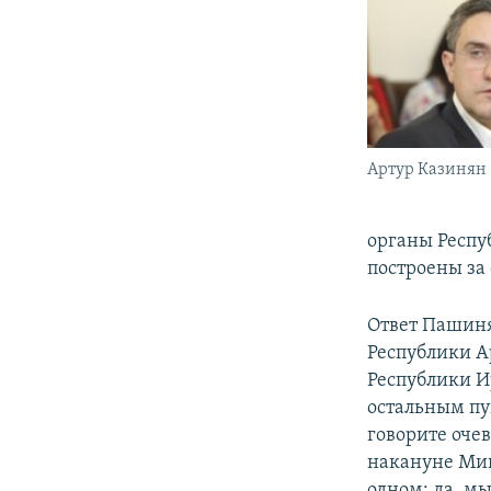
Артур Казинян
органы Респу
построены за
Ответ Пашиня
Республики А
Республики И
остальным пу
говорите оче
накануне Мин
одном: да, м