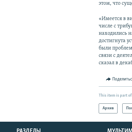
этом, что сущ
«Имеется в ви
числе с триб
находились н
достигнута ус
были проблем
связи с деяте
сказал в дек
Поделить
This item is part of
Архив
По
РАЗДЕЛЫ
МУЛЬТИ