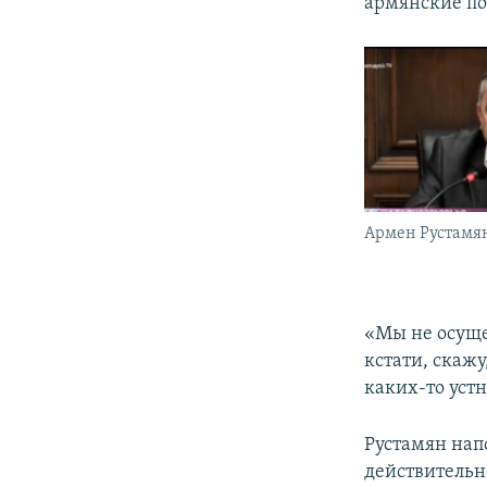
армянские по
Армен Рустамя
«Мы не осуще
кстати, скаж
каких-то уст
Рустамян нап
действительн