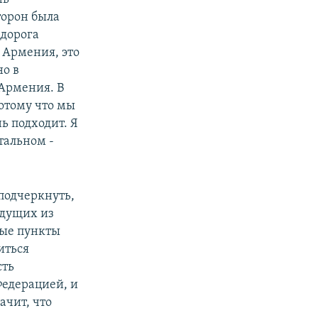
торон была
 дорога
 Армения, это
но в
 Армения. В
отому что мы
ь подходит. Я
тальном -
подчеркнуть,
едущих из
ные пункты
иться
сть
Федерацией, и
ачит, что