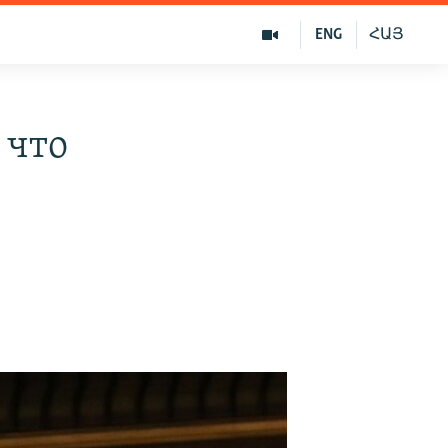
ENG
ՀԱՅ
 что