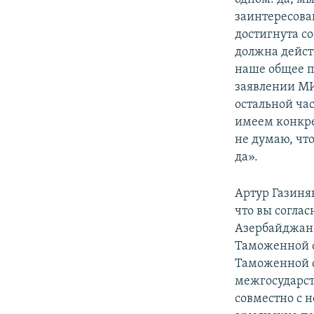
заинтересова
достигнута со
должна дейст
наше общее п
заявлении МИ
остальной ча
имеем конкре
не думаю, чт
да».
Артур Газиня
что вы соглас
Азербайджана
Таможенной с
Таможенной с
межгосударст
совместно с н