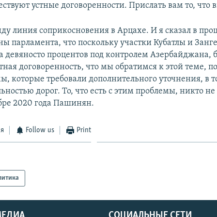
ествуют устные договоренности. Прислать вам то, что 
ду линия соприкосновения в Арцахе. И я сказал в про
уны парламента, что поскольку участки Кубатлы и Занг
а девяносто процентов под контролем Азербайджана, 
тная договоренность, что мы обратимся к этой теме, п
ы, которые требовали дополнительного уточнения, в т
льностью дорог. То, что есть с этим проблемы, никто не 
абре 2020 года Пашинян.
ся
Follow us
Print
литика
МЕДИА
СОЦИАЛЬНЫЕ СЕТИ