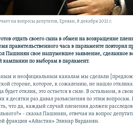
т на вопросы депутатов, Ереван, 8 декабря 2021 г.
готов отдать своего сына в обмен на возвращение плен
ремя правительственного часа в парламенте повторил п
л Пашинян свое нашумевшее заявление, сделанное в
 кампании по выборам в парламент.
ьным и неофициальным каналам мы сделали [предлож
кой стороне, которое, к сожалению, не нашло отклика.
а будет отклик, это остается в силе. В остальном, в сво
х я десятки раз давал разъяснения по этим вопросам. 
ть, что да, каждый случай пленения должен расследов
льного?» - сказал Пашинян, отвечая на вопрос депутат
й фракции «Айастан» Элинар Варданян.