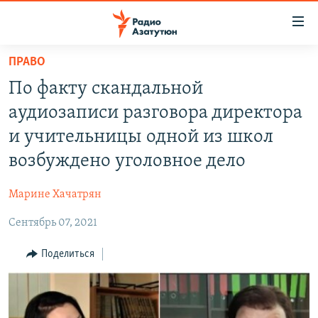
Ссылки
доступа
Перейти
ПРАВО
к
ГЛАВНАЯ
По факту скандальной
основному
НОВОСТИ
содержанию
аудиозаписи разговора директора
ПОЛИТИКА
Перейти
и учительницы одной из школ
к
ОБЩЕСТВО
возбуждено уголовное дело
основной
ЭКОНОМИКА
навигации
Марине Хачатрян
Перейти
РЕГИОН
к
Сентябрь 07, 2021
НАГОРНЫЙ КАРАБАХ
поиску
КУЛЬТУРА
Поделиться
СПОРТ
АРХИВ