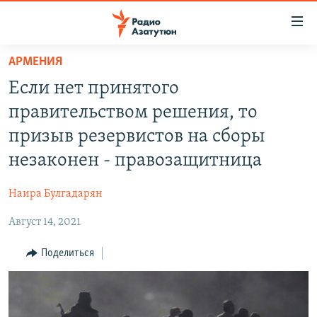
Ссылки
доступа
Перейти
АРМЕНИЯ
к
ГЛАВНАЯ
Если нет принятого
основному
НОВОСТИ
содержанию
правительством решения, то
ПОЛИТИКА
Перейти
призыв резервистов на сборы
к
ОБЩЕСТВО
незаконен - правозащитница
основной
ЭКОНОМИКА
навигации
Наира Булгадарян
Перейти
РЕГИОН
к
Август 14, 2021
НАГОРНЫЙ КАРАБАХ
поиску
КУЛЬТУРА
Поделиться
СПОРТ
АРХИВ