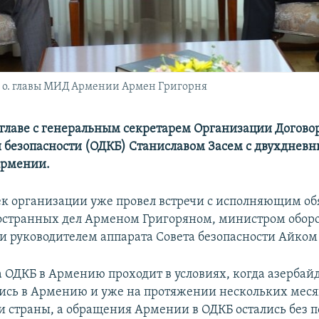
и. о. главы МИД Армении Армен Григорня
 главе с генеральным секретарем Организации Договор
 безопасности (ОДКБ) Станиславом Засем с двухднев
Армении.
ек организации уже провел встречи с исполняющим об
остранных дел Арменом Григоряном, министром обо
и руководителем аппарата Совета безопасности Айком
а ОДКБ в Армению проходит в условиях, когда азерба
лись в Армению и уже на протяжении нескольких меся
и страны, а обращения Армении в ОДКБ остались без п