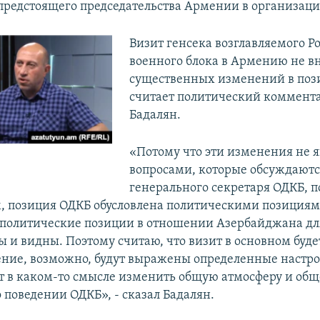
предстоящего председательства Армении в организаци
Визит генсека возглавляемого Р
военного блока в Армению не в
существенных изменений в поз
считает политический коммент
Бадалян.
«Потому что эти изменения не 
вопросами, которые обсуждаютс
генерального секретаря ОДКБ, п
 позиция ОДКБ обусловлена политическими позициями
и политические позиции в отношении Азербайджана для
ы и видны. Поэтому считаю, что визит в основном буде
ение, возможно, будут выражены определенные настро
т в каком-то смысле изменить общую атмосферу и общ
 поведении ОДКБ», - сказал Бадалян.