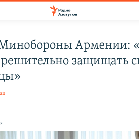
 Минобороны Армении:
 решительно защищать с
ицы»
рян
ся