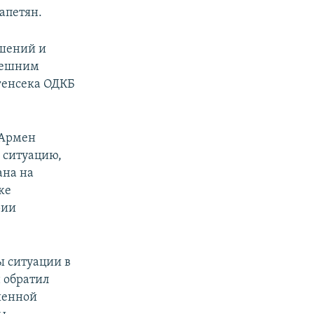
апетян.
ешений и
ынешним
генсека ОДКБ
 Армен
 ситуацию,
ана на
же
рии
ы ситуации в
 обратил
шенной