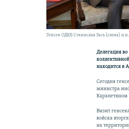
Генсек ОДКБ Станислав Зась (слева) и 
Делегация во
коллективной
находится в 
Сегодня генс
министра ин
Карапетяном 
Визит генсек
войска вторг
на территори