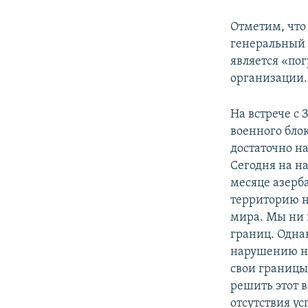
Отметим, что
генеральный
является «по
организации.
На встрече с
военного бло
достаточно н
Сегодня на н
месяце азерб
территорию н
мира. Мы ни 
границ. Одна
нарушению н
свои границы
решить этот в
отсутствия у