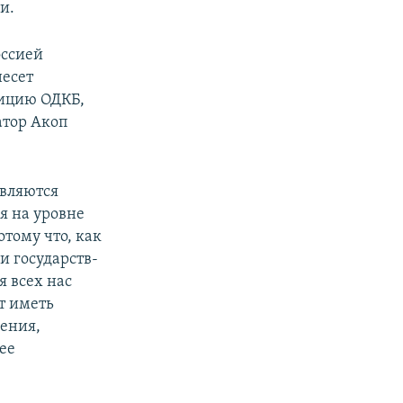
и.
оссией
несет
ицию ОДКБ,
атор Акоп
являются
я на уровне
отому что, как
 государств-
 всех нас
т иметь
ения,
ее