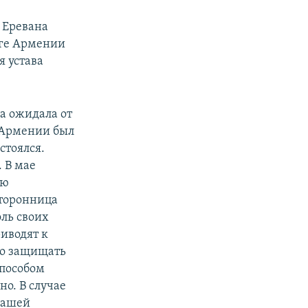
 Еревана
юге Армении
 устава
на ожидала от
я Армении был
стоялся.
 В мае
ую
сторонница
ль своих
иводят к
но защищать
способом
но. В случае
нашей