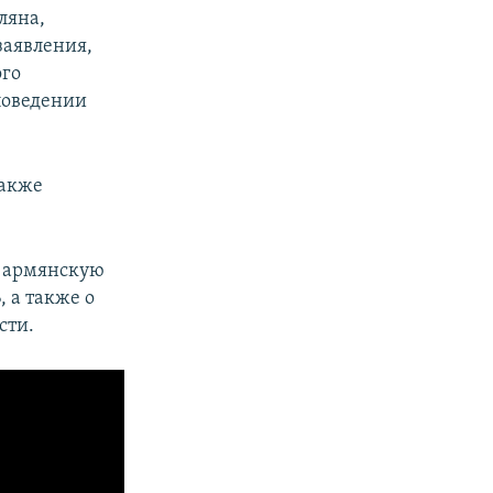
ляна,
заявления,
ого
поведении
также
т армянскую
, а также о
сти.