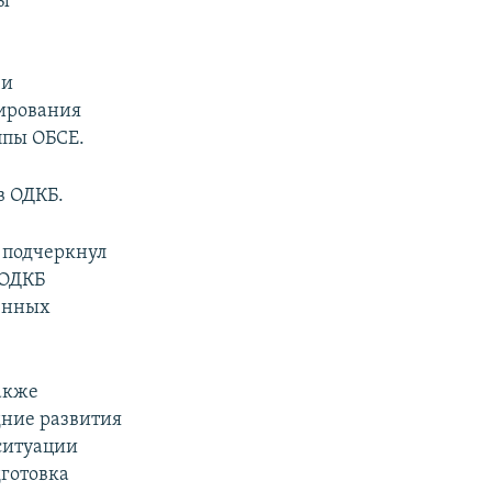
ны
 и
лирования
ппы ОБСЕ.
в ОДКБ.
, подчеркнул
 ОДКБ
ленных
также
дние развития
ситуации
готовка