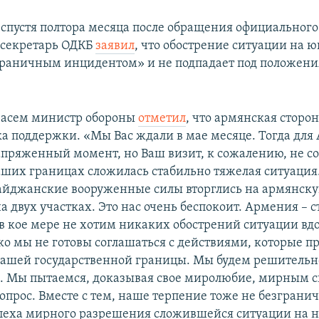
 спустя полтора месяца после обращения официального
 секретарь ОДКБ
заявил
, что обострение ситуации на 
граничным инцидентом» и не подпадает под положения
 Засем министр обороны
отметил
, что армянская сторо
ка поддержки. «Мы Вас ждали в мае месяце. Тогда дл
апряженный момент, но Ваш визит, к сожалению, не со
аших границах сложилась стабильно тяжелая ситуация.
айджанские вооруженные силы вторглись на армянск
а двух участках. Это нас очень беспокоит. Армения – 
в кое мере не хотим никаких обострений ситуации вдо
ко мы не готовы соглашаться с действиями, которые пр
ашей государственной границы. Мы будем решитель
. Мы пытаемся, доказывая свое миролюбие, мирным 
опрос. Вместе с тем, наше терпение тоже не безгранич
спеха мирного разрешения сложившейся ситуации на 