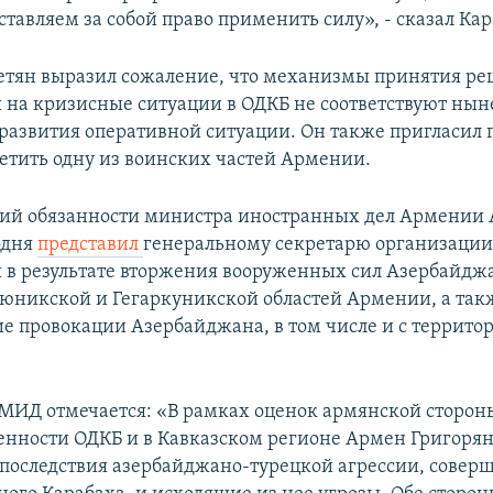
тавляем за собой право применить силу», - сказал Кар
тян выразил сожаление, что механизмы принятия р
 на кризисные ситуации в ОДКБ не соответствуют н
развития оперативной ситуации. Он также пригласил 
сетить одну из воинских частей Армении.
ий обязанности министра иностранных дел Армении
одня
представил
генеральному секретарю организации
в результате вторжения вооруженных сил Азербайдж
юникской и Гегаркуникской областей Армении, а так
е провокации Азербайджана, в том числе и с террито
МИД отмечается: «В рамках оценок армянской сторон
венности ОДКБ и в Кавказском регионе Армен Григорян
последствия азербайджано-турецкой агрессии, совер