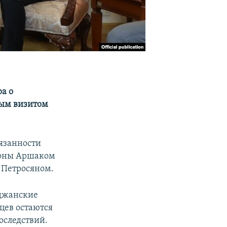
а о
ным визитом
язанности
роны Аршаком
 Петросяном.
йджанские
цев остаются
оследствий.