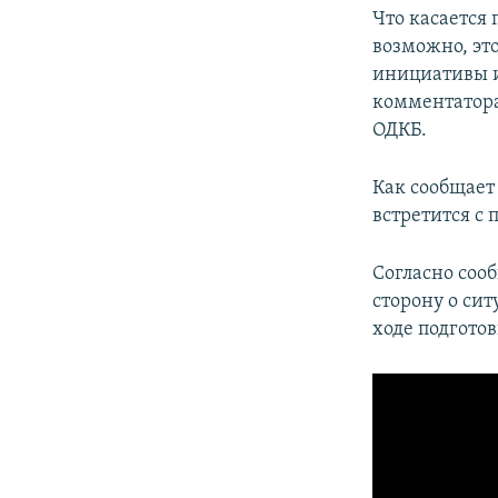
Что касается
возможно, эт
инициативы и
комментатора
ОДКБ.
Как сообщает
встретится 
Согласно соо
сторону о сит
ходе подгото