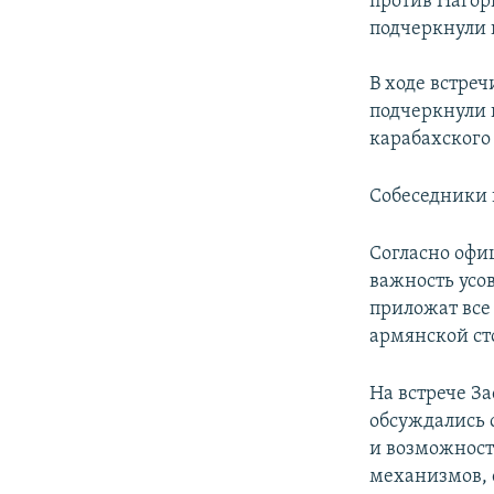
против Нагор
подчеркнули 
В ходе встре
подчеркнули 
карабахского
Собеседники 
Согласно офи
важность усо
приложат все
армянской ст
На встрече За
обсуждались 
и возможност
механизмов, 