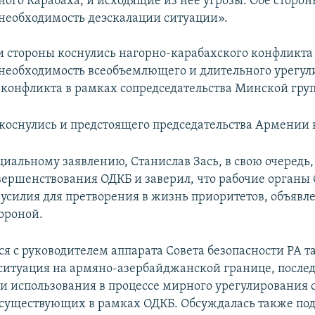
ного Карабаха, и исходящие из нее угрозы. Обе сторо
необходимость деэскалации ситуации».
чи стороны коснулись нагорно-карабахского конфликта
необходимость всеобъемлющего и длительного урегу
 конфликта в рамках сопредседательства Минской гру
коснулись и предстоящего председательства Армении 
циальному заявлению, Станислав Зась, в свою очередь
вершенствования ОДКБ и заверил, что рабочие органы
 усилия для претворения в жизнь приоритетов, объяв
ороной.
ся с руководителем аппарата Совета безопасности РА 
ситуация на армяно-азербайджанской границе, после
и использования в процессе мирного урегулирования 
существующих в рамках ОДКБ. Обсуждалась также под