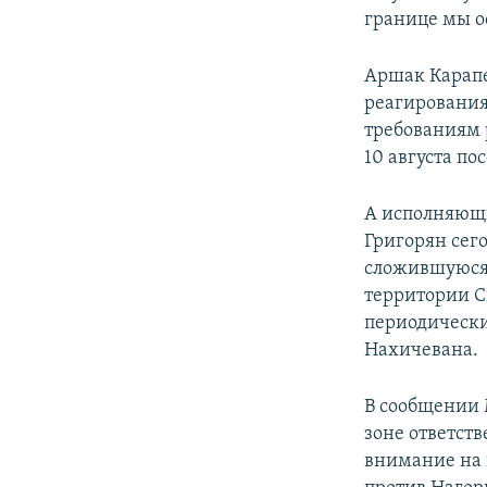
границе мы ос
Аршак Карапе
реагирования
требованиям 
10 августа по
А исполняющ
Григорян сег
сложившуюся 
территории С
периодически
Нахичевана.
В сообщении 
зоне ответст
внимание на 