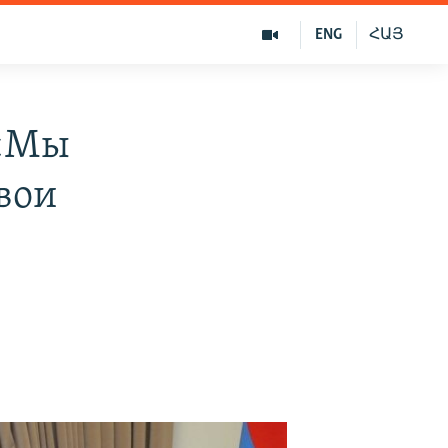
ENG
ՀԱՅ
 «Мы
вои