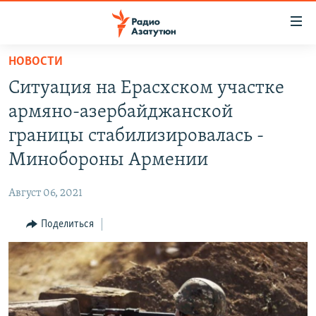
Ссылки
доступа
Перейти
НОВОСТИ
к
ГЛАВНАЯ
Ситуация на Ерасхском участке
основному
НОВОСТИ
содержанию
армяно-азербайджанской
ПОЛИТИКА
Перейти
границы стабилизировалась -
к
ОБЩЕСТВО
Минобороны Армении
основной
ЭКОНОМИКА
навигации
Август 06, 2021
Перейти
РЕГИОН
к
Поделиться
НАГОРНЫЙ КАРАБАХ
поиску
КУЛЬТУРА
СПОРТ
АРХИВ