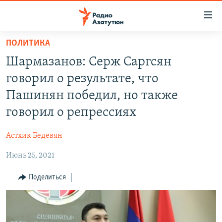
Ссылки
доступа
Перейти
ПОЛИТИКА
к
ГЛАВНАЯ
Шармазанов: Серж Саргсян
основному
НОВОСТИ
содержанию
говорил о результате, что
ПОЛИТИКА
Перейти
Пашинян победил, но также
к
ОБЩЕСТВО
говорил о репрессиях
основной
ЭКОНОМИКА
навигации
Астхик Бедевян
Перейти
РЕГИОН
к
Июнь 25, 2021
НАГОРНЫЙ КАРАБАХ
поиску
КУЛЬТУРА
Поделиться
СПОРТ
АРХИВ