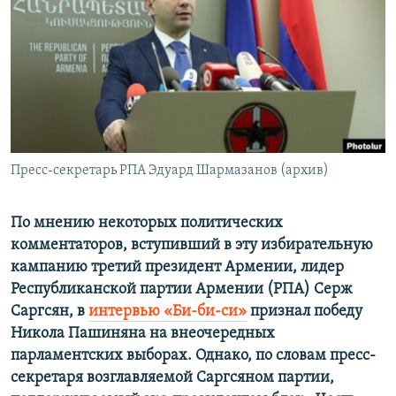
Հայերեն
English
Русский
Все сайты Радио Азатутюн
Пресс-секретарь РПА Эдуард Шармазанов (архив)
По мнению некоторых политических
комментаторов, вступивший в эту избирательную
кампанию третий президент Армении, лидер
Республиканской партии Армении (РПА) Серж
Саргсян, в
интервью «Би-би-си»
признал победу
Никола Пашиняна на внеочередных
парламентских выборах. Однако, по словам пресс-
секретаря возглавляемой Саргсяном партии,