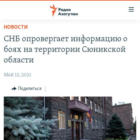
Ссылки
доступа
Перейти
НОВОСТИ
к
ГЛАВНАЯ
СНБ опровергает информацию о
основному
НОВОСТИ
содержанию
боях на территории Сюникской
ПОЛИТИКА
Перейти
области
к
ОБЩЕСТВО
основной
Май 12, 2021
ЭКОНОМИКА
навигации
Перейти
Поделиться
РЕГИОН
к
НАГОРНЫЙ КАРАБАХ
поиску
КУЛЬТУРА
СПОРТ
АРХИВ