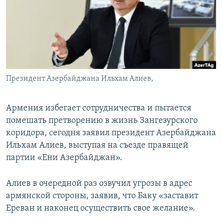
Հայերեն
English
Русский
Президент Азербайджана Ильхам Алиев,
Все сайты Радио Азатутюн
Армения избегает сотрудничества и пытается
помешать претворению в жизнь Зангезурского
коридора, сегодня заявил президент Азербайджана
Ильхам Алиев, выступая на съезде правящей
партии «Ени Азербайджан».
Алиев в очередной раз озвучил угрозы в адрес
армянской стороны, заявив, что Баку «заставит
Ереван и наконец осуществить свое желание».