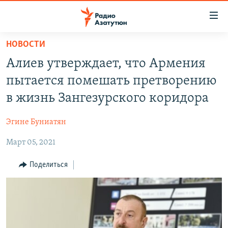
Ссылки
доступа
Перейти
НОВОСТИ
к
ГЛАВНАЯ
Алиев утверждает, что Армения
основному
НОВОСТИ
содержанию
пытается помешать претворению
ПОЛИТИКА
Перейти
в жизнь Зангезурского коридора
к
ОБЩЕСТВО
основной
Эгине Буниатян
ЭКОНОМИКА
навигации
Перейти
Март 05, 2021
РЕГИОН
к
НАГОРНЫЙ КАРАБАХ
Поделиться
поиску
КУЛЬТУРА
СПОРТ
АРХИВ