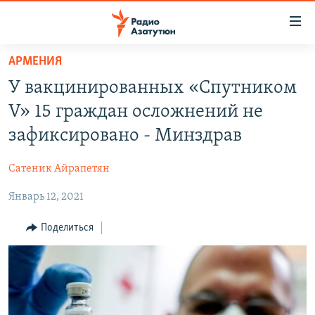
Ссылки
доступа
Перейти
АРМЕНИЯ
к
ГЛАВНАЯ
У вакцинированных «Спутником
основному
НОВОСТИ
содержанию
V» 15 граждан осложнений не
ПОЛИТИКА
Перейти
зафиксировано - Минздрав
к
ОБЩЕСТВО
основной
Сатеник Айрапетян
ЭКОНОМИКА
навигации
Перейти
Январь 12, 2021
РЕГИОН
к
НАГОРНЫЙ КАРАБАХ
Поделиться
поиску
КУЛЬТУРА
СПОРТ
АРХИВ