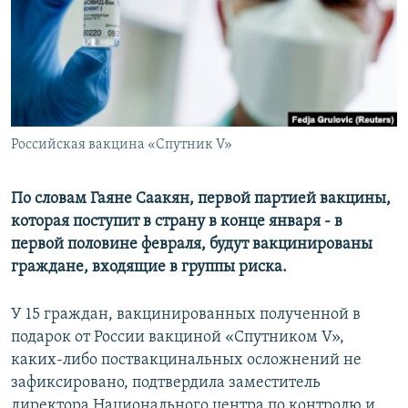
Հայերեն
English
Русский
Российская вакцина «Спутник V»
Все сайты Радио Азатутюн
По словам Гаяне Саакян, первой партией вакцины,
которая поступит в страну в конце января - в
первой половине февраля, будут вакцинированы
граждане, входящие в группы риска.
У 15 граждан, вакцинированных полученной в
подарок от России вакциной «Спутником V»,
каких-либо поствакцинальных осложнений не
зафиксировано, подтвердила заместитель
директора Национального центра по контролю и