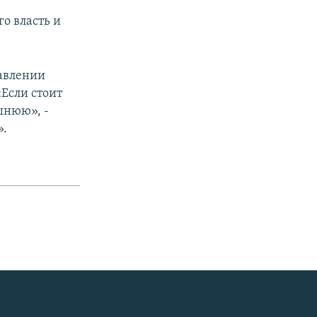
о власть и
равлении
Если стоит
шнюю», -
».