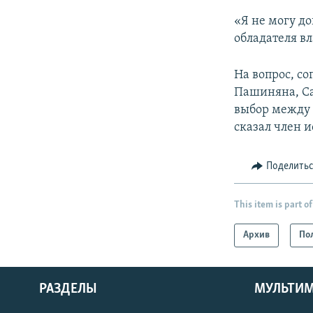
«Я не могу до
обладателя в
На вопрос, с
Пашиняна, Са
выбор между 
сказал член 
Поделить
This item is part of
Архив
По
РАЗДЕЛЫ
МУЛЬТИ