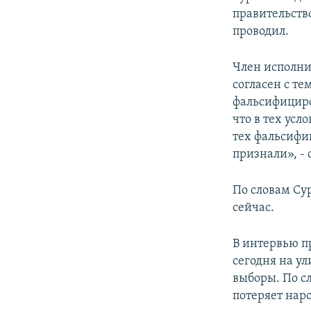
правительств
проводил.
Член исполни
согласен с т
фальсифициро
что в тех усл
тех фальсифик
признали», - 
По словам Су
сейчас.
В интервью п
сегодня на у
выборы. По сл
потеряет нар