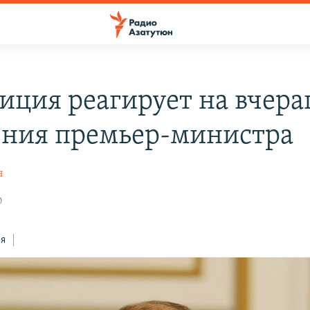
иция реагирует на вчер
ения премьер-министра
н
0
ся