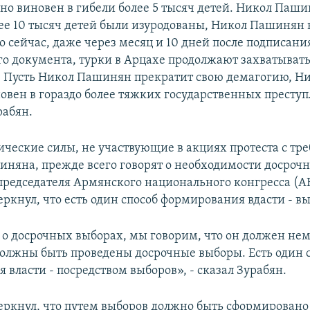
о виновен в гибели более 5 тысяч детей. Никол Паш
олее 10 тысяч детей были изуродованы, Никол Пашинян 
о сейчас, даже через месяц и 10 дней после подписани
го документа, турки в Арцахе продолжают захватыват
н. Пусть Никол Пашинян прекратит свою демагогию, Н
вен в гораздо более тяжких государственных преступ
рабян.
ические силы, не участвующие в акциях протеста с тр
иняна, прежде всего говорят о необходимости досроч
председателя Армянского национального конгресса (А
еркнул, что есть один способ формирования вдасти - в
о досрочных выборах, мы говорим, что он должен не
 должны быть проведены досрочные выборы. Есть один 
власти - посредством выборов», - сказал Зурабян.
еркнул, что путем выборов должно быть сформировано