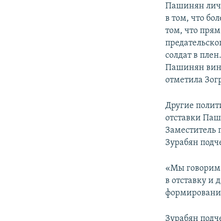
Пашинян личн
в том, что б
том, что прям
предательско
солдат в пле
Пашинян вино
отметила Зог
Другие полит
отставки Паш
Заместитель 
Зурабян подч
«Мы говорим 
в отставку и
формирования 
Зурабян подч