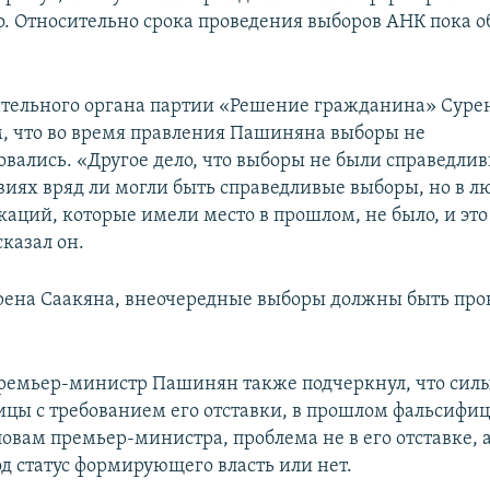
о. Относительно срока проведения выборов АНК пока 
тельного органа партии «Решение гражданина» Суре
ем, что во время правления Пашиняна выборы не
вались. «Другое дело, что выборы не были справедли
овиях вряд ли могли быть справедливые выборы, но в л
аций, которые имели место в прошлом, не было, и это в
сказал он.
рена Саакяна, внеочередные выборы должны быть про
ремьер-министр Пашинян также подчеркнул, что си
лицы с требованием его отставки, в прошлом фальсифи
овам премьер-министра, проблема не в его отставке, а
од статус формирующего власть или нет.