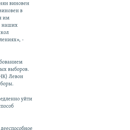
инян виновен
виновен в
я им
ь наших
икол
лениях», -
ебованием
ных выборов.
НК) Левон
ыборы.
медленно уйти
способ
 дееспособное