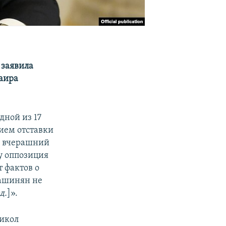
 заявила
аира
ной из 17
нием отставки
а вчерашний
у оппозиция
 фактов о
Пашинян не
д.
]».
Никол