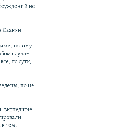
обсуждений не
н Саакян
выми, потому
юбом случае
се, по сути,
ведены, но не
лы, вышедшие
цировали
 в том,