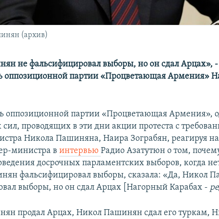
инян (архив)
ян не фальсифицировал выборы, но он сдал Арцах», -
ль оппозиционной партии «Процветающая Армения» Н
ь оппозиционной партии «Процветающая Армения», од
 сил, проводящих в эти дни акции протеста с требова
стра Никола Пашиняна, Наира Зограбян, реагируя н
ер-министра в
интервью
Радио Азатутюн о том, почем
роведения досрочных парламентских выборов, когда нет
инян фальсифицировал выборы, сказала: «Да, Никол 
вал выборы, но он сдал Арцах [Нагорный Карабах -
ре
ян продал Арцах, Никол Пашинян сдал его туркам, 