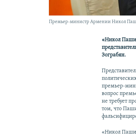
Премьер-министр Армении Никол Паш
«Никол Пашин
представите
Зограбян.
Представител
политических
премьер-мини
вопрос премь
не требует п
том, что Паш
фальсифициро
«Никол Пашин