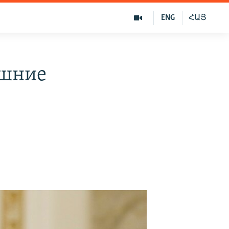
ENG
ՀԱՅ
ашние