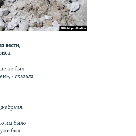
з вести,
риса.
еще не был
ей», - сказала
Джебраил.
то им было
 уже был