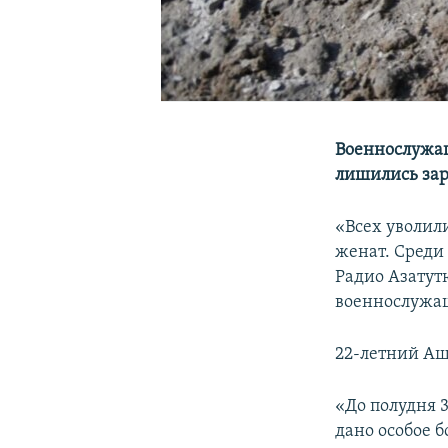
Военнослужащ
лишились зар
«Всех уволил
женат. Среди 
Радио Азатут
военнослужа
22-летний Аш
«До полудня 3
дано особое б