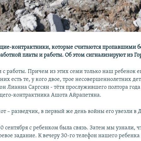
ие-контрактники, которые считаются пропавшими бе
аботной платы и работы. Об этом сигнализируют из Го
и с работы. Причем из этих семи только наш ребенок 
них есть те, у кого двое, трое несовершеннолетних дет
юн Лианна Саргсян - тётя прослужившего полтора года
щего-контрактника Ашота Айрапетяна.
от – разведчик, в первый же день войны его увезли в 
0 сентября с ребенком была связь. Затем мы узнали, ч
оевое задание. К вечеру 30-го телефон нашего ребенка