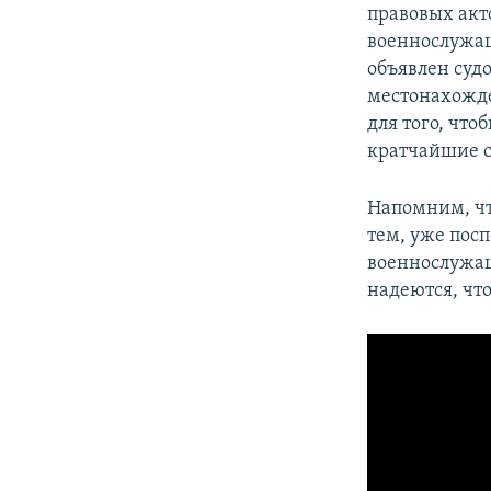
правовых акт
военнослужащ
объявлен судо
местонахожде
для того, чт
кратчайшие с
Напомним, чт
тем, уже пос
военнослужащ
надеются, что