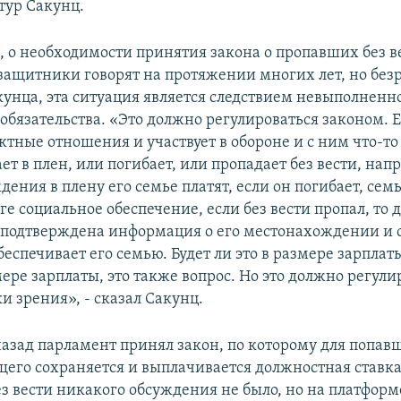
тур Сакунц.
, о необходимости принятия закона о пропавших без в
защитники говорят на протяжении многих лет, но безр
кунца, эта ситуация является следствием невыполненн
обязательства. «Это должно регулироваться законом. 
тные отношения и участвует в обороне и с ним что-то 
ет в плен, или погибает, или пропадает без вести, нап
ения в плену его семье платят, если он погибает, сем
е социальное обеспечение, если без вести пропал, то д
т подтверждена информация о его местонахождении и с
беспечивает его семью. Будет ли это в размере зарплат
ре зарплаты, это также вопрос. Но это должно регули
и зрения», - сказал Сакунц.
назад парламент принял закон, по которому для попавш
его сохраняется и выплачивается должностная ставка
з вести никакого обсуждения не было, но на платформ