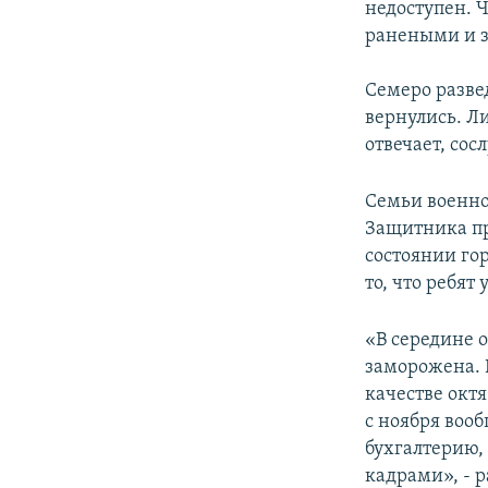
недоступен. 
ранеными и з
Семеро разве
вернулись. Л
отвечает, со
Семьи военно
Защитника пр
состоянии го
то, что ребят
«В середине о
заморожена. В
качестве октя
с ноября вооб
бухгалтерию,
кадрами», - 