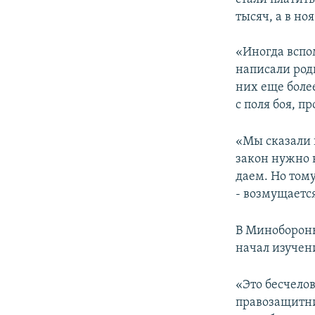
тысяч, а в но
«Иногда вспо
написали род
них еще боле
с поля боя, п
«Мы сказали 
закон нужно 
даем. Но тому
- возмущаетс
В Минобороны
начал изучен
«Это бесчело
правозащитни