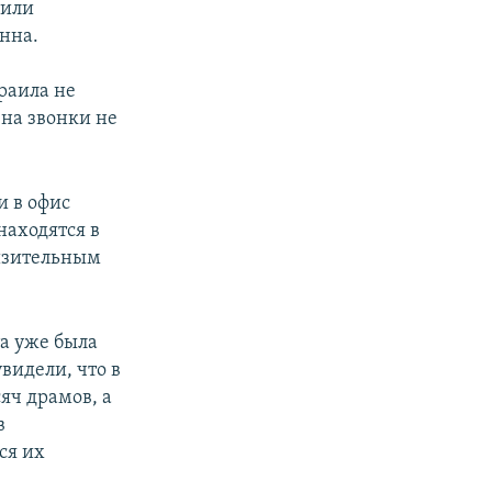
вили
анна.
раила не
 на звонки не
 в офис
находятся в
низительным
та уже была
видели, что в
сяч драмов, а
в
ся их