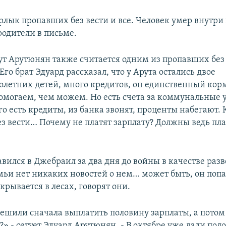
лык пропавших без вести и все. Человек умер внутри 
одители в письме.
ут Арутюнян также считается одним из пропавших без
Его брат Эдуард рассказал, что у Арута остались двое
летних детей, много кредитов, он единственный кор
омогаем, чем можем. Но есть счета за коммунальные у
го есть кредиты, из банка звонят, проценты набегают. 
з вести… Почему не платят зарплату? Должны ведь пла
авился в Джебраил за два дня до войны в качестве разв
мьи нет никаких новостей о нем… может быть, он попа
крывается в лесах, говорят они.
ешили сначала выплатить половину зарплаты, а потом
?» - сетует Эдуард Арутюнян. - В октябре уже дали поло