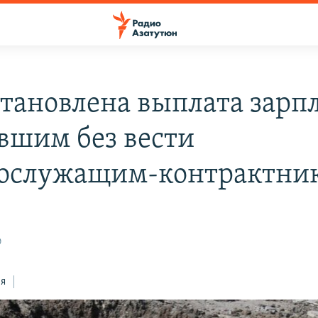
тановлена выплата зарп
вшим без вести
ослужащим-контрактни
0
ся