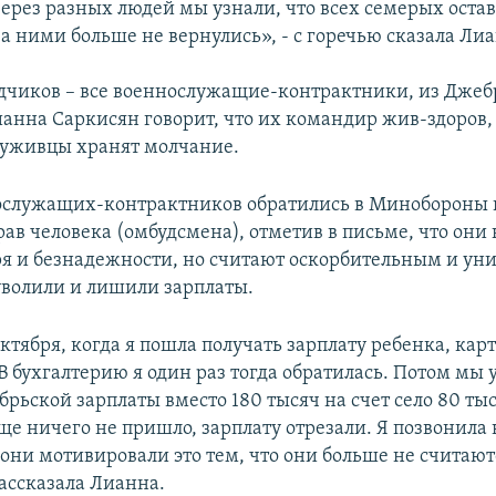
Через разных людей мы узнали, что всех семерых оста
а ними больше не вернулись», - с горечью сказала Ли
дчиков – все военнослужащие-контрактники, из Джеб
ианна Саркисян говорит, что их командир жив-здоров,
служивцы хранят молчание.
служащих-контрактников обратились в Минобороны и
ав человека (омбудсмена), отметив в письме, что они 
ря и безнадежности, но считают оскорбительным и у
 уволили и лишили зарплаты.
ктября, когда я пошла получать зарплату ребенка, кар
 бухгалтерию я один раз тогда обратилась. Потом мы у
брьской зарплаты вместо 180 тысяч на счет село 80 ты
ще ничего не пришло, зарплату отрезали. Я позвонила 
 они мотивировали это тем, что они больше не считают
рассказала Лианна.