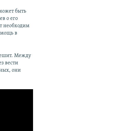
может быть
ев о его
кт необходим
омощь в
спешит. Между
з вести
ных, они