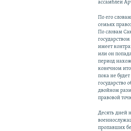
ассамблеи Ар
По его словам
семьях право
По словам Са
государством 
имеет контрак
или он попада
период нахожд
конечном итог
пока не буде
государство о
двойном разме
правовой точк
Десять дней 
военнослужащ
пропавших бе