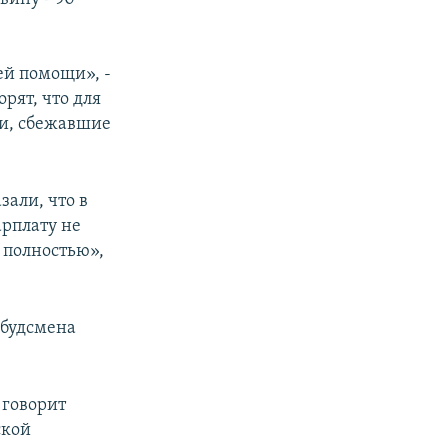
ей помощи», -
рят, что для
ки, сбежавшие
зали, что в
арплату не
т полностью»,
мбудсмена
 говорит
ской