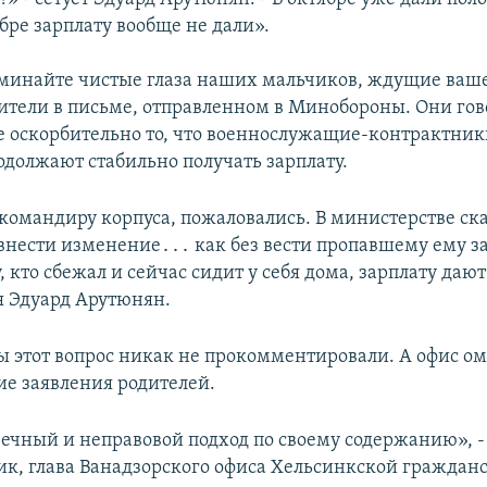
ябре зарплату вообще не дали».
минайте чистые глаза наших мальчиков, ждущие ваш
ители в письме, отправленном в Минобороны. Они гово
е оскорбительно то, что военнослужащие-контрактни
родолжают стабильно получать зарплату.
командиру корпуса, пожаловались. В министерстве ска
внести изменение․․․ как без вести пропавшему ему з
, кто сбежал и сейчас сидит у себя дома, зарплату даю
я Эдуард Арутюнян.
 этот вопрос никак не прокомментировали. А офис о
ие заявления родителей.
вечный и неправовой подход по своему содержанию», -
к, глава Ванадзорского офиса Хельсинкской граждан