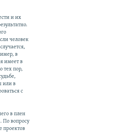
ести и их
езультатно.
ого
Если человек
случается,
ример, в
ья имеет в
о тех пор,
удьбе,
ы или в
роваться с
его в плен
. По вопросу
е проектов