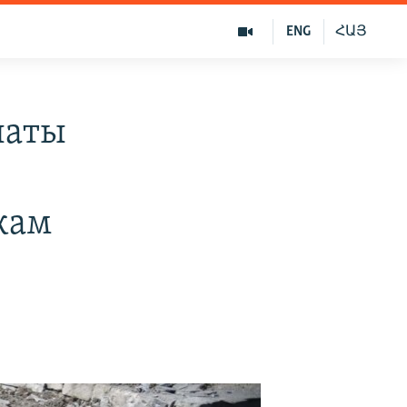
ENG
ՀԱՅ
латы
кам