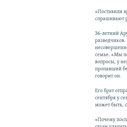
«Поставили яр
спрашивают р
36-летний Ар
разведчиков. 
несовершенно
семье. «Мы п
вопросы, у не
пропавший бе
говорит он.
Его брат отпр
сентября у се
может быть, с
«Почему посп
стали платить