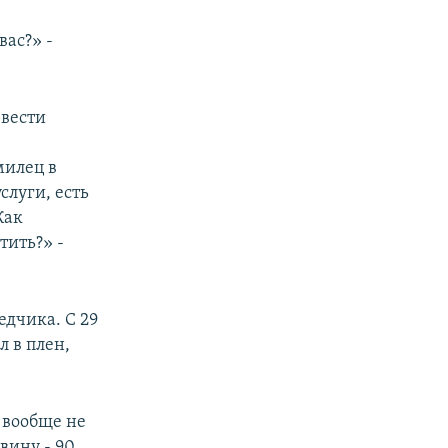
вас?» -
 вести
милец в
слуги, есть
Как
тить?» -
едчика. С 29
л в плен,
 вообще не
вину - 90