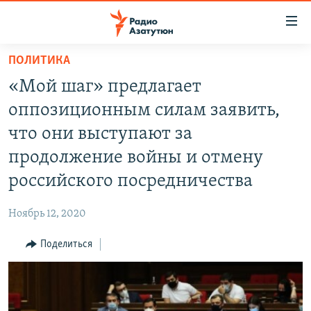
Ссылки
доступа
Перейти
ПОЛИТИКА
к
ГЛАВНАЯ
«Мой шаг» предлагает
основному
НОВОСТИ
содержанию
оппозиционным силам заявить,
ПОЛИТИКА
Перейти
что они выступают за
к
ОБЩЕСТВО
продолжение войны и отмену
основной
ЭКОНОМИКА
навигации
российского посредничества
Перейти
РЕГИОН
к
Ноябрь 12, 2020
НАГОРНЫЙ КАРАБАХ
поиску
Поделиться
КУЛЬТУРА
СПОРТ
АРХИВ