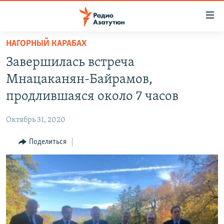
Ссылки
доступа
Перейти
НАГОРНЫЙ КАРАБАХ
к
ГЛАВНАЯ
Завершилась встреча
основному
НОВОСТИ
содержанию
Мнацаканян-Байрамов,
ПОЛИТИКА
Перейти
продлившаяся около 7 часов
к
ОБЩЕСТВО
основной
Октябрь 31, 2020
ЭКОНОМИКА
навигации
Перейти
Поделиться
РЕГИОН
к
НАГОРНЫЙ КАРАБАХ
поиску
КУЛЬТУРА
СПОРТ
АРХИВ