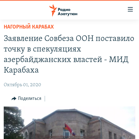
Ссылки
доступа
Перейти
НАГОРНЫЙ КАРАБАХ
к
ГЛАВНАЯ
Заявление Совбеза ООН поставило
основному
НОВОСТИ
содержанию
точку в спекуляциях
ПОЛИТИКА
Перейти
азербайджанских властей - МИД
к
ОБЩЕСТВО
Карабаха
основной
ЭКОНОМИКА
навигации
Октябрь 01, 2020
Перейти
РЕГИОН
к
Поделиться
НАГОРНЫЙ КАРАБАХ
поиску
КУЛЬТУРА
СПОРТ
АРХИВ