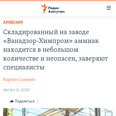
Ссылки
доступа
Перейти
АРМЕНИЯ
к
ГЛАВНАЯ
Складированный на заводе
основному
НОВОСТИ
содержанию
«Ванадзор-Химпром» аммиак
ПОЛИТИКА
Перейти
находится в небольшом
к
ОБЩЕСТВО
количестве и неопасен, заверяют
основной
ЭКОНОМИКА
навигации
специалисты
Перейти
РЕГИОН
к
Карине Симонян
НАГОРНЫЙ КАРАБАХ
поиску
Август 11, 2020
КУЛЬТУРА
Поделиться
СПОРТ
АРХИВ