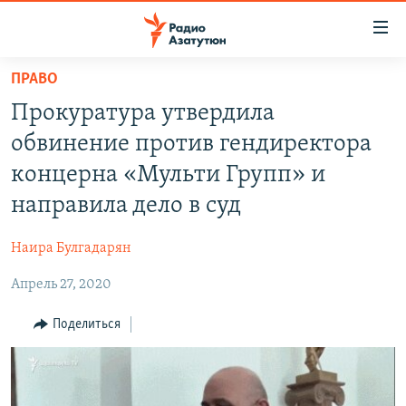
Ссылки
доступа
Перейти
ПРАВО
к
ГЛАВНАЯ
Прокуратура утвердила
основному
НОВОСТИ
содержанию
обвинение против гендиректора
ПОЛИТИКА
Перейти
концерна «Мульти Групп» и
к
ОБЩЕСТВО
направила дело в суд
основной
ЭКОНОМИКА
навигации
Наира Булгадарян
Перейти
РЕГИОН
к
Апрель 27, 2020
НАГОРНЫЙ КАРАБАХ
поиску
КУЛЬТУРА
Поделиться
СПОРТ
АРХИВ