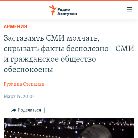
Ссылки
доступа
Перейти
АРМЕНИЯ
к
ГЛАВНАЯ
Заставлять СМИ молчать,
основному
НОВОСТИ
содержанию
скрывать факты бесполезно - СМИ
ПОЛИТИКА
Перейти
и гражданское общество
к
ОБЩЕСТВО
обеспокоены
основной
ЭКОНОМИКА
навигации
Рузанна Степанян
Перейти
РЕГИОН
к
Март 19, 2020
НАГОРНЫЙ КАРАБАХ
поиску
КУЛЬТУРА
Поделиться
СПОРТ
АРХИВ