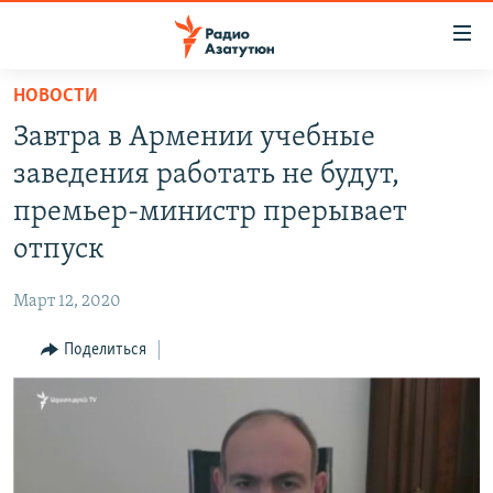
Ссылки
доступа
Перейти
НОВОСТИ
к
ГЛАВНАЯ
Завтра в Армении учебные
основному
НОВОСТИ
содержанию
заведения работать не будут,
ПОЛИТИКА
Перейти
премьер-министр прерывает
к
ОБЩЕСТВО
отпуск
основной
ЭКОНОМИКА
навигации
Март 12, 2020
Перейти
РЕГИОН
к
Поделиться
НАГОРНЫЙ КАРАБАХ
поиску
КУЛЬТУРА
СПОРТ
АРХИВ