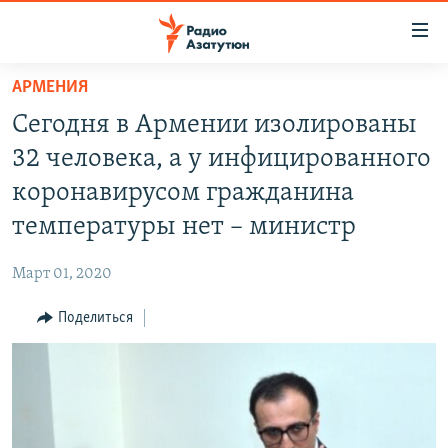
Ссылки
доступа
Перейти
АРМЕНИЯ
к
ГЛАВНАЯ
Сегодня в Армении изолированы
основному
НОВОСТИ
содержанию
32 человека, а у инфицированного
ПОЛИТИКА
Перейти
коронавирусом гражданина
к
ОБЩЕСТВО
температуры нет – министр
основной
ЭКОНОМИКА
навигации
Март 01, 2020
Перейти
РЕГИОН
к
Поделиться
НАГОРНЫЙ КАРАБАХ
поиску
КУЛЬТУРА
СПОРТ
АРХИВ