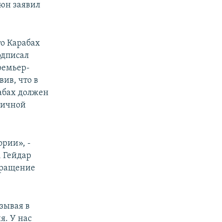
тюн заявил
то Карабах
одписал
ремьер-
ив, что в
рабах должен
личной
рии», -
, Гейдар
екращение
азывая в
я. У нас