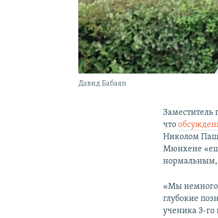
Давид Бабаян
Заместитель 
что
обсужден
Николом Паш
Мюнхене «еще
нормальным,
«Мы немного 
глубокие поз
ученика 3-го