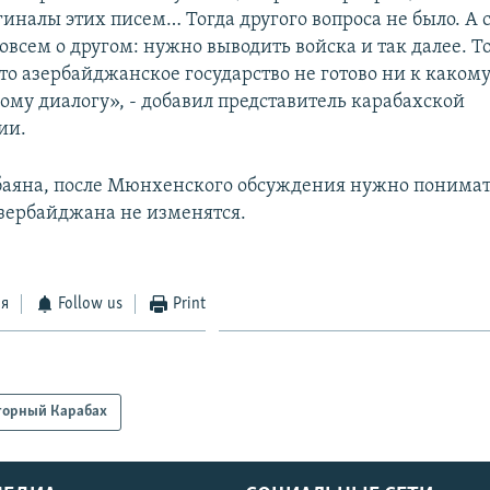
иналы этих писем… Тогда другого вопроса не было. А с
овсем о другом: нужно выводить войска и так далее. То 
то азербайджанское государство не готово ни к каком
ому диалогу», - добавил представитель карабахской
ии.
баяна, после Мюнхенского обсуждения нужно понимат
зербайджана не изменятся.
ся
Follow us
Print
горный Карабах