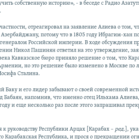
чить собственную историю», - в беседе с Радио Азату
.
 частности, отреагировал на заявление Алиева о том, ч
Азербайджану, потому что в 1805 году Ибрагим-хан п
 генералом Российской империи. В ходе обсуждения п
нии Никол Пашинян ответил на это утверждение, заяв
 века Кавказское бюро приняло решение о том, что Ка
Армении, но это решение было изменено в Москве по 
осифа Сталина.
 Баку и его лидер забывают о своей современной исто
д Бабаян, напомнив, что именно отец Ильхама Алиева
 году и еще несколько раз после этого запрашивал пр
я к руководству Республики Арцах [Карабах –
ред.
], ук
то Карабахская Республика, и прося о прекращении огн