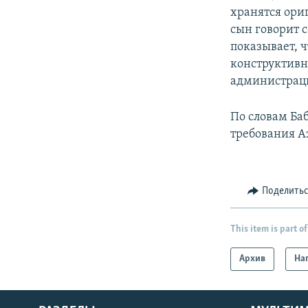
хранятся ориг
сын говорит с
показывает, ч
конструктивн
администрац
По словам Ба
требования А
Поделить
This item is part of
Архив
На