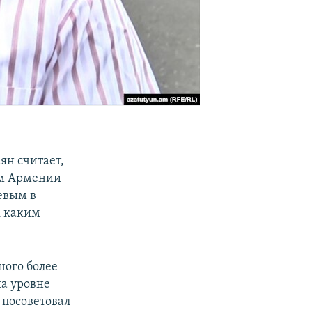
ян считает,
ом Армении
евым в
к каким
ного более
на уровне
 посоветовал