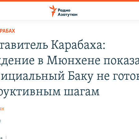
РАБАХ
тавитель Карабаха:
дение в Мюнхене показа
фициальный Баку не гото
руктивным шагам
ян
0
ся