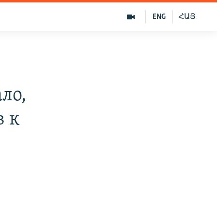
ENG
ՀԱՅ
ло,
в к