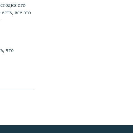
егодня его
есть, все это
у
ь, что