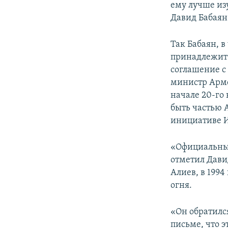
ему лучше изу
Давид Бабаян
Так Бабаян, в
принадлежит 
соглашение с
министр Арме
начале 20-го
быть частью 
инициативе И
«Официальный
отметил Дави
Алиев, в 1994
огня.
«Он обратилс
письме, что э