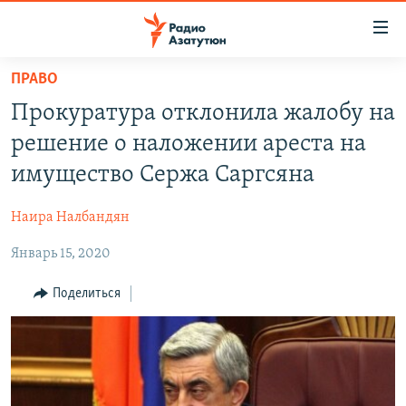
Ссылки
доступа
Перейти
ПРАВО
к
ГЛАВНАЯ
Прокуратура отклонила жалобу на
основному
НОВОСТИ
содержанию
решение о наложении ареста на
ПОЛИТИКА
Перейти
имущество Сержа Саргсяна
к
ОБЩЕСТВО
основной
Наира Налбандян
ЭКОНОМИКА
навигации
Перейти
Январь 15, 2020
РЕГИОН
к
НАГОРНЫЙ КАРАБАХ
Поделиться
поиску
КУЛЬТУРА
СПОРТ
АРХИВ