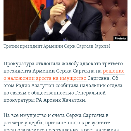
Հայերեն
English
Русский
Третий президент Армении Серж Саргсян (архив)
Все сайты Радио Азатутюн
Прокуратура отклонила жалобу адвоката третьего
президента Армении Сержа Саргсяна на
решение
о наложении ареста на имущество
Саргсяна. Об
этом Радио Азатутюн сообщила начальник отдела
по связям с общественностью Генеральной
прокуратуры РА Аревик Хачатрян.
На все имущество и счета Сержа Саргсяна в
размере ущерба, причиненного в результате
предполагаемого преступления, арест наложила