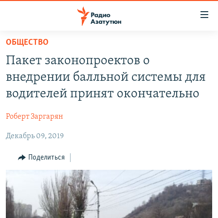
Ссылки
доступа
Перейти
ОБЩЕСТВО
к
ГЛАВНАЯ
Пакет законопроектов о
основному
НОВОСТИ
содержанию
внедрении балльной системы для
ПОЛИТИКА
Перейти
водителей принят окончательно
к
ОБЩЕСТВО
основной
Роберт Заргарян
ЭКОНОМИКА
навигации
Перейти
Декабрь 09, 2019
РЕГИОН
к
НАГОРНЫЙ КАРАБАХ
Поделиться
поиску
КУЛЬТУРА
СПОРТ
АРХИВ