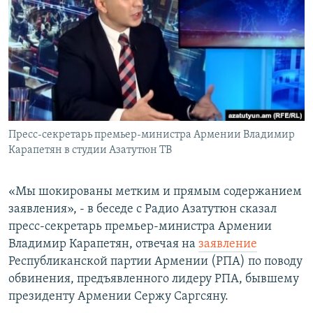
Հայերեն
English
Русский
Все сайты Радио Азатутюн
Пресс-секретарь премьер-министра Армении Владимир
Карапетян в студии Азатутюн ТВ
«Мы шокированы метким и прямым содержанием
заявления», - в беседе с Радио Азатутюн сказал
пресс-секретарь премьер-министра Армении
Владимир Карапетян, отвечая на
заявление
Республиканской партии Армении (РПА) по поводу
обвинения, предъявленного лидеру РПА, бывшему
президенту Армении Сержу Саргсяну.