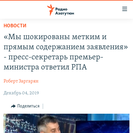
Ссылки
доступа
Перейти
НОВОСТИ
к
ГЛАВНАЯ
«Мы шокированы метким и
основному
НОВОСТИ
содержанию
прямым содержанием заявления»
ПОЛИТИКА
Перейти
- пресс-секретарь премьер-
к
ОБЩЕСТВО
министра ответил РПА
основной
ЭКОНОМИКА
навигации
Роберт Заргарян
Перейти
РЕГИОН
к
Декабрь 04, 2019
НАГОРНЫЙ КАРАБАХ
поиску
КУЛЬТУРА
Поделиться
СПОРТ
АРХИВ