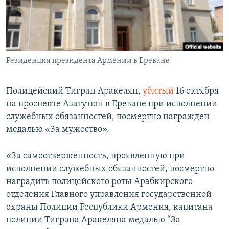
Հայերեն
English
Русский
Резиденция президента Армении в Ереване
Все сайты Радио Азатутюн
Полицейский Тигран Аракелян,
убитый
16 октября
на проспекте Азатутюн в Ереване при исполнении
служебных обязанностей, посмертно награжден
медалью «За мужество».
«За самоотверженность, проявленную при
исполнении служебных обязанностей, посмертно
наградить полицейского роты Арабкирского
отделения Главного управления государственной
охраны Полиции Республики Армения, капитана
полиции Тиграна Аракеляна медалью “За