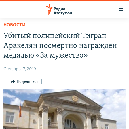
Ссылки
доступа
Перейти
НОВОСТИ
к
ГЛАВНАЯ
Убитый полицейский Тигран
основному
НОВОСТИ
содержанию
Аракелян посмертно награжден
ПОЛИТИКА
Перейти
медалью «За мужество»
к
ОБЩЕСТВО
основной
Октябрь 17, 2019
ЭКОНОМИКА
навигации
Перейти
Поделиться
РЕГИОН
к
НАГОРНЫЙ КАРАБАХ
поиску
КУЛЬТУРА
СПОРТ
АРХИВ