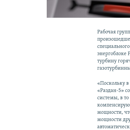
Рабочая груп
произошедшей
специального 
энергоблоке 
турбину горяч
газотурбинны
«Поскольку в
«Раздан-5» с
системы, в то
компенсирующ
мощности, чт
мощности дру
автоматическ