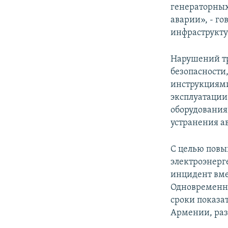
генераторных
аварии», - г
инфраструкту
Нарушений тр
безопасности
инструкциями
эксплуатации
оборудования
устранения а
С целью повы
электроэнерг
инцидент вме
Одновременн
сроки показа
Армении, раз