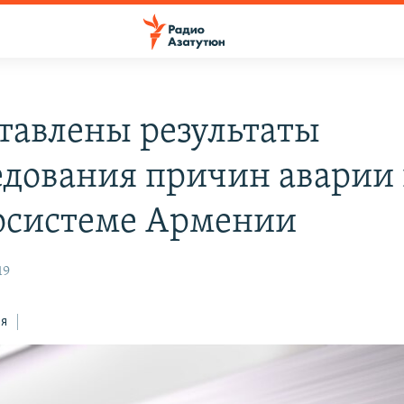
тавлены результаты
едования причин аварии 
осистеме Армении
19
ся