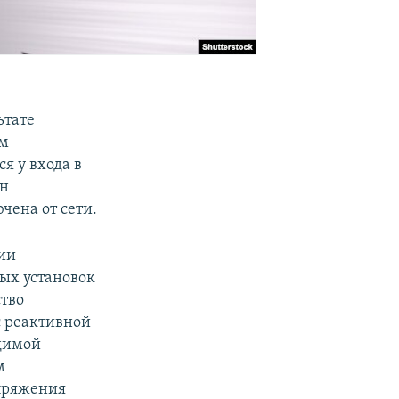
ьтате
ом
я у входа в
ен
чена от сети.
ии
ных установок
ство
с реактивной
одимой
м
пряжения