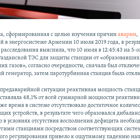
па, сформированная с целью изучения причин
аварии
,
 в энергосистеме Армении 10 июля 2019 года, в резул
расследования выяснила, что 10 июля в 12:45:43 на 5-
Разданской ТЭС для защиты станции от «образовавшихс
их газов», согласно очередности, сначала был отключ
й генератор, затем паротурбинная станция была отклю
 предаварийной ситуации реактивная мощность станц
оставляла 48,1% от всей суммарной мощности реактив
 же время в системе отсутствовало достаточное количе
их устройств, в результате чего образовался дибалан
о в условиях отсутствия восполнения дефицита необх
гими станциями посредством соответствующих систе
ого регулирования привело к ощутимому падению на