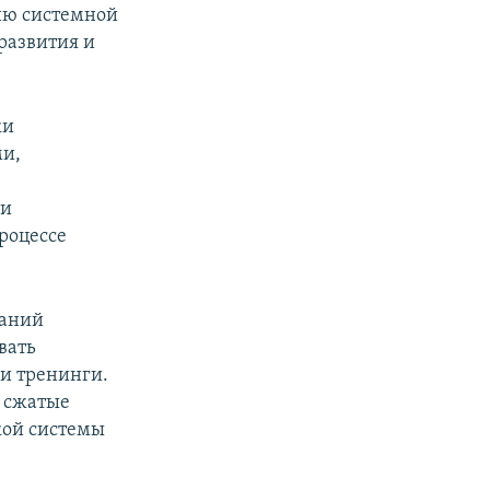
ию системной
развития и
ки
ми,
ки
роцессе
паний
вать
 и тренинги.
 сжатые
кой системы