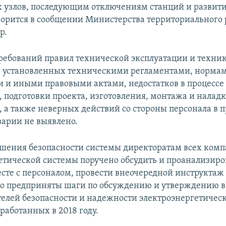
 узлов, последующим отключениям станций и развит
оворится в сообщении Министерства территориального 
р.
ебований правил технической эксплуатации и техни
, установленных техническими регламентами, норма
 и иными правовыми актами, недостатков в процессе
, подготовки проекта, изготовления, монтажа и налад
, а также неверных действий со стороны персонала в п
варии не выявлено.
шения безопасности системы директоратам всех ком
етической системы поручено обсудить и проанализиро
сте с персоналом, провести внеочередной инструктаж
о предприняты шаги по обсуждению и утверждению в
телей безопасности и надежности электроэнергетичес
работанных в 2018 году.