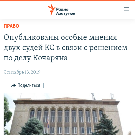
Ссылки
доступа
Перейти
ПРАВО
к
ГЛАВНАЯ
Опубликованы особые мнения
основному
НОВОСТИ
содержанию
двух судей КС в связи с решением
ПОЛИТИКА
Перейти
по делу Кочаряна
к
ОБЩЕСТВО
основной
Сентябрь 13, 2019
ЭКОНОМИКА
навигации
Перейти
Поделиться
РЕГИОН
к
НАГОРНЫЙ КАРАБАХ
поиску
КУЛЬТУРА
СПОРТ
АРХИВ