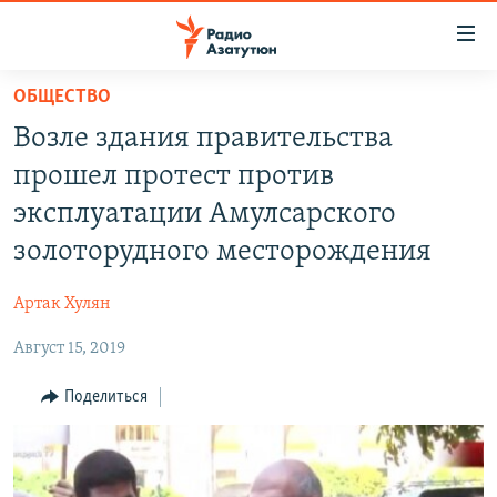
Ссылки
доступа
Перейти
ОБЩЕСТВО
к
ГЛАВНАЯ
Возле здания правительства
основному
НОВОСТИ
содержанию
прошел протест против
ПОЛИТИКА
Перейти
эксплуатации Амулсарского
к
ОБЩЕСТВО
золоторудного месторождения
основной
ЭКОНОМИКА
навигации
Артак Хулян
Перейти
РЕГИОН
к
Август 15, 2019
НАГОРНЫЙ КАРАБАХ
поиску
КУЛЬТУРА
Поделиться
СПОРТ
АРХИВ