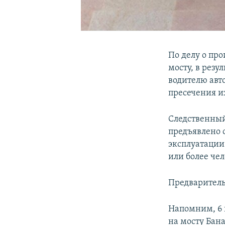
По делу о пр
мосту, в резу
водителю авт
пресечения и
Следственный
предъявлено 
эксплуатации
или более чел
Предваритель
Напомним, 6 
на мосту Бан