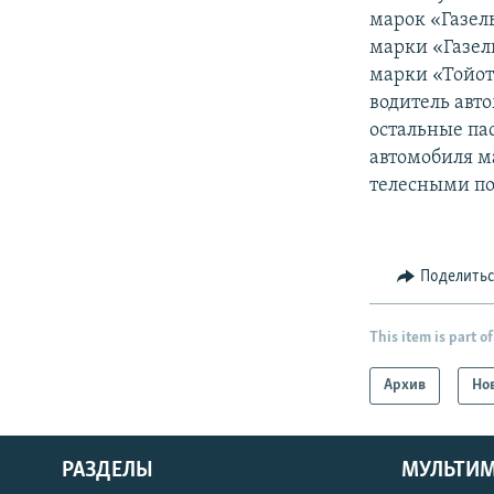
марок «Газель
марки «Газел
марки «Тойот
водитель авто
остальные па
автомобиля м
телесными п
Поделить
This item is part of
Архив
Но
РАЗДЕЛЫ
МУЛЬТИ