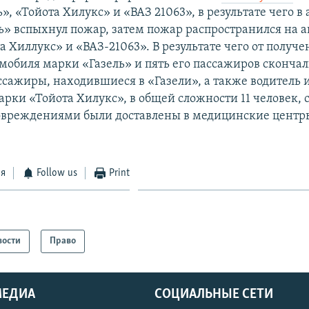
», «Тойота Хилукс» и «ВАЗ 21063», в результате чего в
ь» вспыхнул пожар, затем пожар распространился на 
а Хиллукс» и «ВАЗ-21063». В результате чего от получ
мобиля марки «Газель» и пять его пассажиров скончал
ссажиры, находившиеся в «Газели», а также водитель
арки «Тойота Хилукс», в общей сложности 11 человек,
овреждениями были доставлены в медицинские центр
ся
Follow us
Print
вости
Право
МЕДИА
СОЦИАЛЬНЫЕ СЕТИ