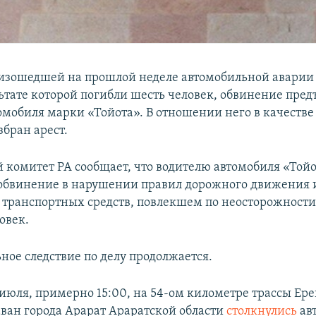
оизошедшей на прошлой неделе автомобильной аварии
льтате которой погибли шесть человек, обвинение пре
омобиля марки «Тойота». В отношении него в качеств
збран арест.
 комитет РА сообщает, что водителю автомобиля «Той
обвинение в нарушении правил дорожного движения 
 транспортных средств, повлекшем по неосторожности
овек.
ное следствие по делу продолжается.
июля, примерно 15:00, на 54-ом километре трассы Ер
аван города Арарат Араратской области
столкнулись
ав