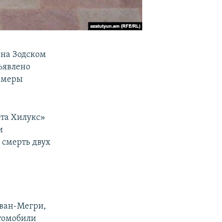
 на Зодском
дъявлено
е меры
ота Хилукс»
и
 смерть двух
еван-Мегри,
томобили