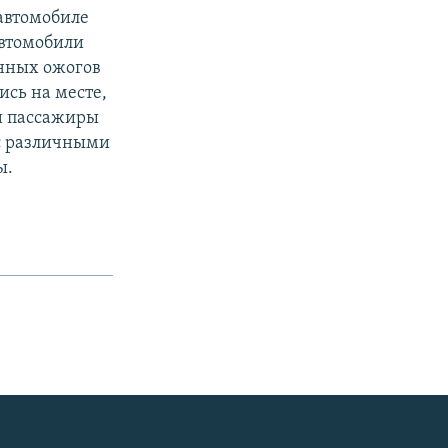
 автомобиле
автомобили
енных ожогов
ись на месте,
 и пассажиры
 с различными
ы.