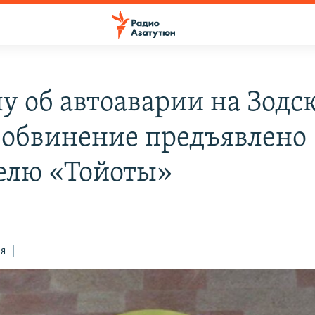
лу об автоаварии на Зодс
 обвинение предъявлено
елю «Тойоты»
ся