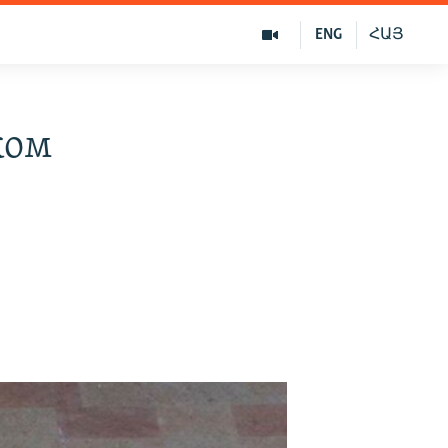
ENG
ՀԱՅ
ком