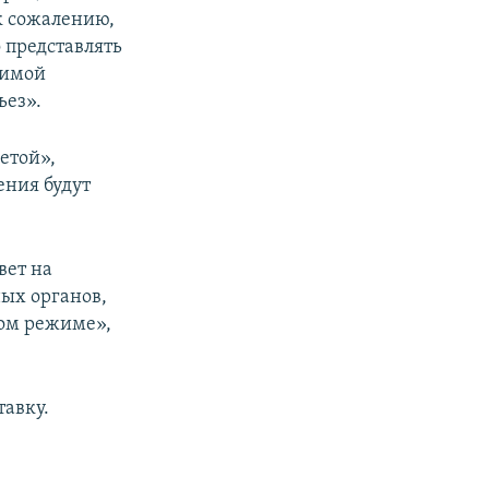
 к сожалению,
 представлять
чимой
ьез».
етой»,
ения будут
вет на
ных органов,
ном режиме»,
тавку.