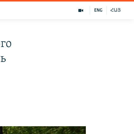
ENG
ՀԱՅ
го
ть