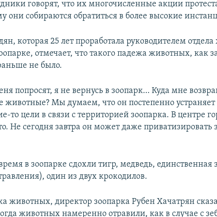
дники говорят, что их многочисленные акции протеста
му они собираются обратиться в более высокие инстан
ян, которая 25 лет проработала руководителем отдела
оопарке, отмечает, что такого падежа животных, как з
раньше не было.
ня попросят, я не вернусь в зоопарк… Куда мне возвра
де животные? Мы думаем, что он постепенно устраняет
ие-то цели в связи с территорией зоопарка. В центре го
о. Не сегодня завтра он может даже приватизировать з
время в зоопарке сдохли тигр, медведь, единственная 
травления), один из двух крокодилов.
жа животных, директор зоопарка Рубен Хачатрян сказ
когда животных намеренно отравили, как в случае с зеб