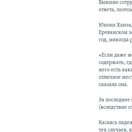
Бывшие сотру
ответа, поэто
Юнона Ханзад
Ереванском з
год, никогда 
«Если даже ме
содержать, г
него есть как
отличное мест
сказала она.
За последнее 
(вследствие о
Касаясь паде
тех случаев, 