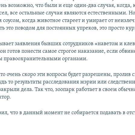
нь возможно, что были и еще один-два случая, когда,
сел, все остальные случаи являются естественными. Но
м соусом, когда животное стареет и умирает от неизле
ть это поводом для постоянных упреков, это просто кур
ывает заявления бывших сотрудников «наветом и клев
 он готов понести самое строгое наказание, если обвин
ы правоохранительными органами.
то очень скоро эти вопросы будет разрешены, пролив с
удь то результаты расследования мэрии или следствен
закрыли дела. Так что, зоопарк работает в своем обыч
ктор.
ил, что в данный момент не собирается подавать в отс