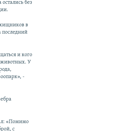
 остались без
ции.
 хищников в
а последний
щаться и кого
 животных. У
рода,
оопарк», -
зебра
ал: «Помимо
рой, с