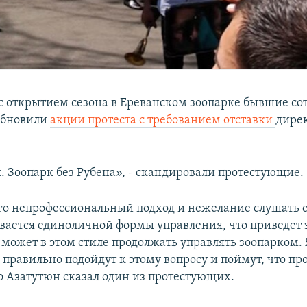
с открытием сезона в Ереванском зоопарке бывшие со
обновили
акции протеста с требованием отставки
дире
и. Зоопарк без Рубена», - скандировали протестующие.
го непрофессиональный подход и нежелание слушать 
ается единоличной формы управления, что приведет 
 может в этом стиле продолжать управлять зоопарком. 
 правильно подойдут к этому вопросу и поймут, что про
ио Азатутюн сказал один из протестующих.