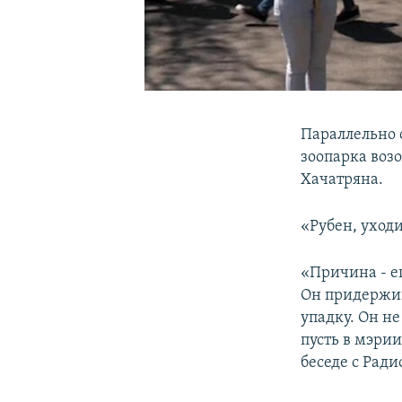
Параллельно 
зоопарка воз
Хачатряна.
«Рубен, уход
«Причина - е
Он придержив
упадку. Он не
пусть в мэрии
беседе с Рад