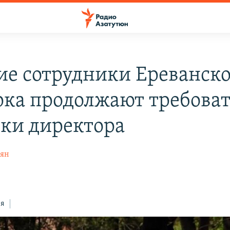
е сотрудники Ереванско
рка продолжают требова
вки директора
рян
ся