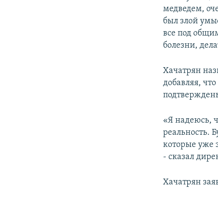
медведем, оче
был злой умы
все под общи
болезни, дела
Хачатрян наз
добавляя, что
подтвержден
«Я надеюсь, ч
реальность. Б
которые уже 
- сказал дире
Хачатрян заяв