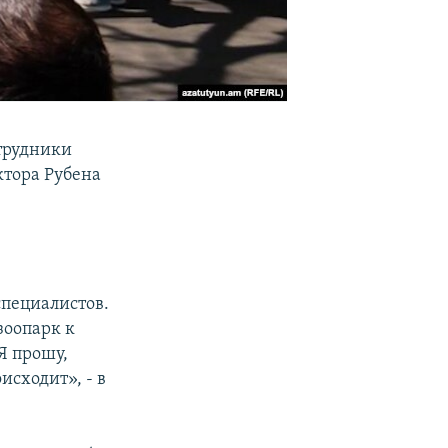
трудники
ктора Рубена
специалистов.
зоопарк к
Я прошу,
исходит», - в