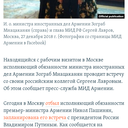
Հայերեն
English
И. о. министра иностранных дел Армении Зограб
Русский
Мнацаканян (справа) и глава МИД РФ Сергей Лавров,
Москва, 27 декабря 2018 г. (Фотография со страницы МИД
Армении в Facebook)
Все сайты Радио Азатутюн
Находящийся с рабочим визитом в Москве
исполняющий обязанности министра иностранных
дел Армении Зограб Мнацаканян проводит встречу
со своим российским коллегой Сергеем Лавровым.
Об этом сообщает пресс-служба МИД Армении.
Сегодня в Москву
отбыл
исполняющий обязанности
премьер-министра Армении Никол Пашинян,
запланирована его встреча
с президентом России
Владимиром Путиным. Как сообщается на