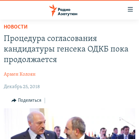
Ссылки
доступа
Перейти
НОВОСТИ
к
ГЛАВНАЯ
Процедура согласования
основному
НОВОСТИ
содержанию
кандидатуры генсека ОДКБ пока
ПОЛИТИКА
Перейти
продолжается
к
ОБЩЕСТВО
основной
Армен Колоян
ЭКОНОМИКА
навигации
Перейти
Декабрь 25, 2018
РЕГИОН
к
НАГОРНЫЙ КАРАБАХ
Поделиться
поиску
КУЛЬТУРА
СПОРТ
АРХИВ