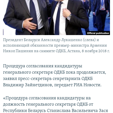
Հայերեն
English
Русский
Президент Беларуси Александр Лукашенко (слева) и
Все сайты Радио Азатутюн
исполняющий обязанности премьер-министра Армении
Никол Пашинян на саммите ОДКБ, Астана, 8 ноября 2018 г.
Процедура согласования кандидатуры
генерального секретаря ОДКБ пока продолжается,
заявил пресс-секретарь секретариата ОДКБ
Владимир Зайнетдинов, передает РИА Новости.
«Процедура согласования кандидатуры на
должность генерального секретаря ОДКБ от
Республики Беларусь Станислава Васильевича Зася