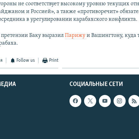
тороны не соответствует высокому уровню текущих о
йджаном и Россией», а также «противоречит» обязат
посредника в урегулировании карабахского конфликта.
 претензии Баку выразил
Парижу
и Bашингтону, куда 
рабаха.
ся
Follow us
Print
МЕДИА
СОЦИАЛЬНЫЕ СЕТИ