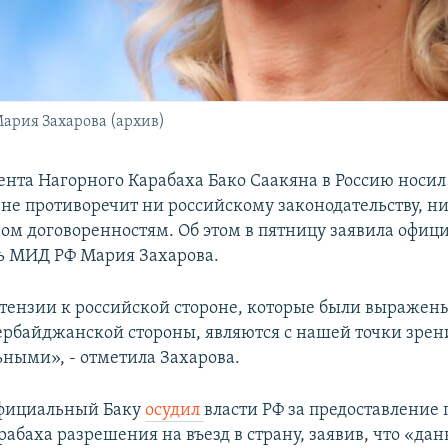
ария Захарова (архив)
ента Нагорного Карабаха Бако Саакяна в Россию носи
о не противоречит ни российскому законодательству, н
м договоренностям. Об этом в пятницу заявила офиц
ь МИД РФ Мария Захарова.
тензии к российской стороне, которые были выражен
ербайджанской стороны, являются с нашей точки зрен
ьными», - отметила Захарова.
фициальный Баку
осудил
власти РФ за предоставление
рабаха разрешения на въезд в страну, заявив, что «да