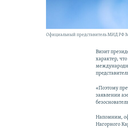
Официальный представитель МИД РФ М
Визит презид
характер, чт
международно
представител
«Поэтому пре
заявлении аз
безосновател
Напомним, о
Нагорного Ка