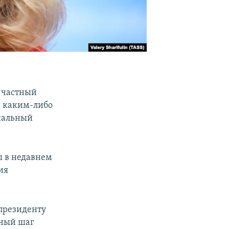
л частный
и каким-либо
иальный
ы в недавнем
ия
 президенту
нный шаг