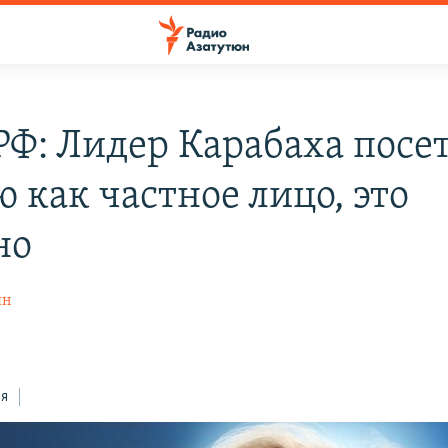
Ф: Лидер Карабаха посе
 как частное лицо, это
но
ян
8
ся