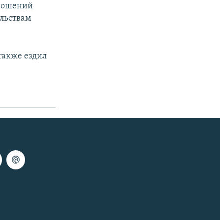
тношений
ельствам
также ездил