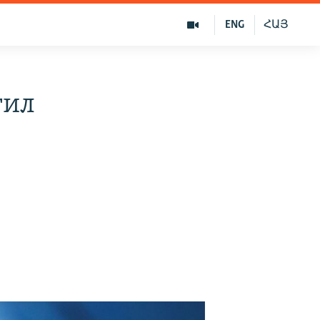
ENG
ՀԱՅ
тил