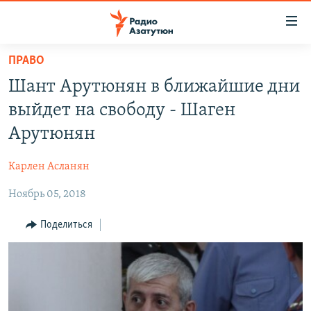
Ссылки
доступа
Перейти
ПРАВО
к
ГЛАВНАЯ
Шант Арутюнян в ближайшие дни
основному
НОВОСТИ
содержанию
выйдет на свободу - Шаген
ПОЛИТИКА
Перейти
Арутюнян
к
ОБЩЕСТВО
основной
Карлен Асланян
ЭКОНОМИКА
навигации
Перейти
Ноябрь 05, 2018
РЕГИОН
к
НАГОРНЫЙ КАРАБАХ
Поделиться
поиску
КУЛЬТУРА
СПОРТ
АРХИВ