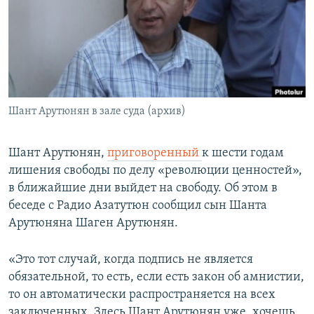
Հայերեն
English
Русский
Шант Арутюнян в зале суда (архив)
Все сайты Радио Азатутюн
Шант Арутюнян,
приговоренный
к шести годам
лишения свободы по делу «революции ценностей»,
в ближайшие дни выйдет на свободу. Об этом в
беседе с Радио Азатутюн сообщил сын Шанта
Арутюняна Шаген Арутюнян.
«Это тот случай, когда подпись не является
обязательной, то есть, если есть закон об амнистии,
то он автоматически распространяется на всех
заключенных. Здесь Шант Арутюнян уже, хочешь