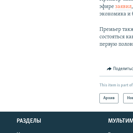
эфире
заявил
экономика и 
Премьер такж
состояться ка
первую полов
Поделить
This item is part of
Архив
Но
РАЗДЕЛЫ
МУЛЬТИ