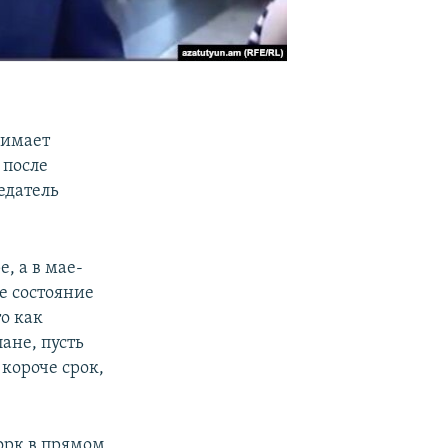
нимает
 после
едатель
, а в мае-
ше состояние
о как
ане, пусть
 короче срок,
орк в прямом