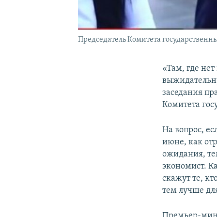
Председатель Комитета государственных
«Там, где не
выжидательну
заседания пр
Комитета гос
На вопрос, ес
июне, как отр
ожидания, тем
экономист. К
скажут те, кт
тем лучше дл
Премьер-мини