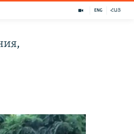
ENG
ՀԱՅ
ния,