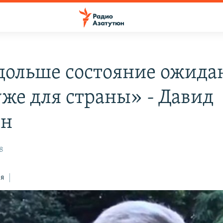
дольше состояние ожида
уже для страны» - Давид
ян
8
ся