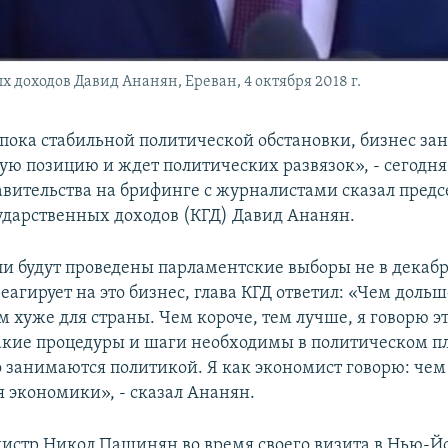
 доходов Давид Ананян, Ереван, 4 октября 2018 г.
т пока стабильной политической обстановки, бизнес за
ю позицию и ждет политических развязок», - сегодня
авительства на брифинге с журналистами сказал предс
ударственных доходов (КГД) Давид Ананян.
ли будут проведены парламентские выборы не в декабре
еагирует на это бизнес, глава КГД ответил: «Чем доль
 хуже для страны. Чем короче, тем лучше, я говорю эт
акие процедуры и шаги необходимы в политическом пл
о занимаются политикой. Я как экономист говорю: чем
я экономики», - сказал Ананян.
стр Никол Пашинян во время своего визита в Нью-Й