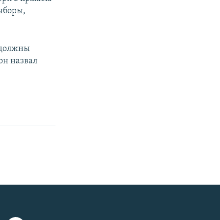
ыборы,
 должны
он назвал