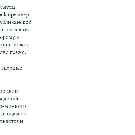
ментом
ook премьер-
публиканской
роголосовать
торому в
е оно может
ено позже.
и спорные
ие силы
ведения
ер-министр
 дважды не
скается и