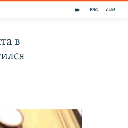
ENG
ՀԱՅ
та в
тился