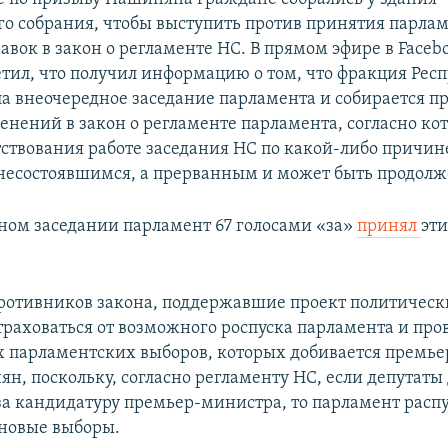
о собрания, чтобы выступить против принятия парла
авок в закон о регламенте НС. В прямом эфире в Faceb
тил, что получил информацию о том, что фракция Рес
ла внеочередное заседание парламента и собирается п
енений в закон о регламенте парламента, согласно ко
тствования работе заседания НС по какой-либо причин
 несостоявшимся, а прерванным и может быть продолж
ном заседании парламент 67 голосами «за»
принял
эт
отивников закона, поддержавшие проект политическ
траховаться от возможного роспуска парламента и про
 парламентских выборов, которых добивается премь
н, поскольку, согласно регламенту НС, если депутаты
за кандидатуру премьер-министра, то парламент распу
новые выборы.