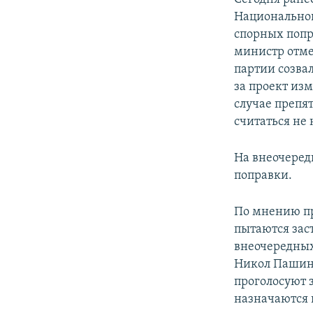
Национальног
спорных попр
министр отме
партии созва
за проект изм
случае препя
считаться не
На внеочеред
поправки.
По мнению пр
пытаются зас
внеочередных
Никол Пашиня
проголосуют 
назначаются 