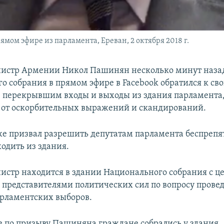
ом эфире из парламента, Ереван, 2 октября 2018 г.
истр Армении Никол Пашинян несколько минут наза
о собрания в прямом эфире в Facebook обратился к св
 перекрывшим входы и выходы из здания парламента,
 от оскорбительных выражений и скандирований.
е призвал разрешить депутатам парламента беспрепя
одить из здания.
стр находится в здании Национального собрания с ц
с представителями политических сил по вопросу прове
рламентских выборов.
е по призыву Пашиняна граждане собрались у здания