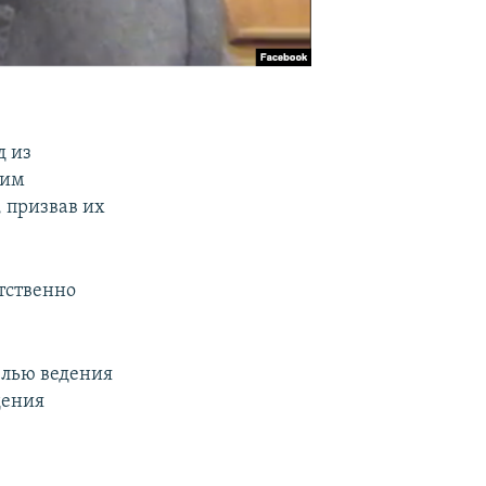
д из
оим
 призвав их
тственно
елью ведения
дения