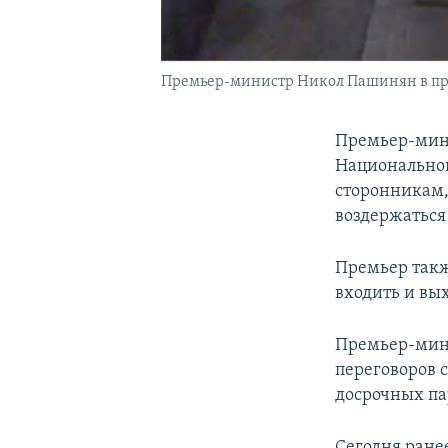
Премьер-министр Никол Пашинян в прям
Премьер-мин
Национальног
сторонникам,
воздержаться
Премьер такж
входить и вых
Премьер-мини
переговоров 
досрочных па
Сегодня ране