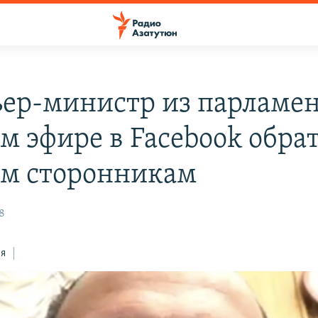
ер-министр из парламен
м эфире в Facebook обра
им сторонникам
8
ся