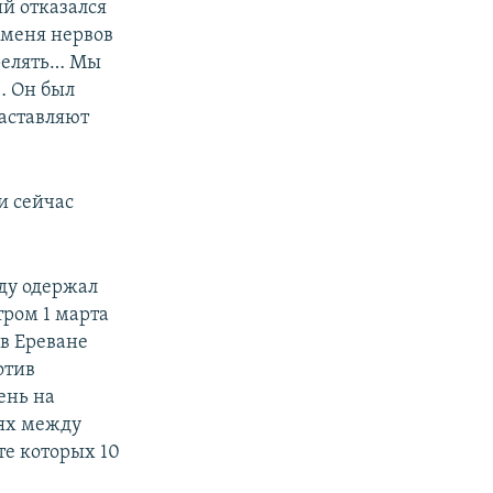
й отказался
у меня нервов
стрелять… Мы
… Он был
заставляют
и сейчас
еду одержал
тром 1 марта
в Ереване
отив
ень на
тях между
те которых 10