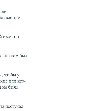
рыли
 заявление
ой именно
е, но кем был
ы, чтобы у
кие или кто-
ы не было
рта постучал