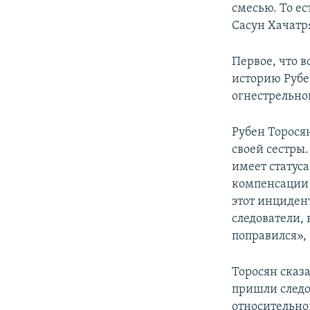
смесью. То ес
Сасун Хачатр
Первое, что в
историю Рубе
огнестрельног
Рубен Торося
своей сестры.
имеет статус
компенсации 
этот инциден
следователи, 
поправился», 
Торосян сказа
пришли следо
относительног