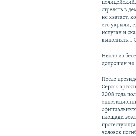
полицейский.
стрелять в де
не хватает, к
его укрыли, е
испуган и ска
выполнять… Ск
Никто из бес
допрошен не 
После презид
Серж Саргсян,
2008 года по
оппозиционны
официальных 
площади возл
протестующим
человек поги