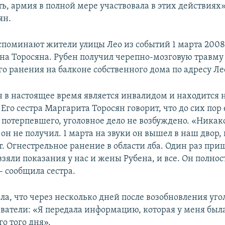
ть, армия в полной мере участвовала в этих действиях»,
ян.
споминают жители улицы Лео из событий 1 марта 2008 
на Торосяна. Рубен получил черепно-мозговую травму 
о ранения на балконе собственного дома по адресу Лео
н в настоящее время является инвалидом и находится 
 Его сестра Маргарита Торосян говорит, что до сих пор 
а потерпевшего, уголовное дело не возбуждено. «Никак
он не получил. 1 марта на звуки он вышел в наш двор,
т. Огнестрельное ранение в области лба. Один раз при
взяли показания у нас и жены Рубена, и все. Он полно
- сообщила сестра.
ла, что через несколько дней после возобновления уго
ватели: «Я передала информацию, которая у меня был
о того дня».