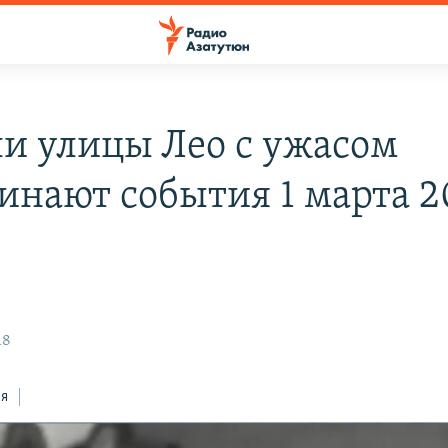
и улицы Лео с ужасом
инают события 1 марта 
н
18
ся