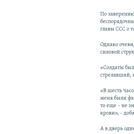
По заверению
беспорядочны
главы ССС о 
Однако очеви
силовой стру
«Солдаты был
стрелявший, я
«В шесть часо
меня были фа
то еще – не 
крови», - до
А в дверь одн