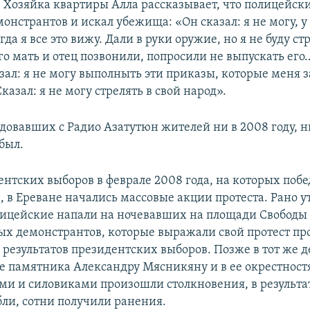
 Хозяйка квартиры Алла рассказывает, что полицейски
монстрантов и искал убежища: «Он сказал: я не могу, 
огда я все это вижу. Дали в руки оружие, но я не буду 
го мать и отец позвонили, попросили не выпускать его
зал: я не могу выполныть эти приказы, которые меня 
азал: я не могу стрелять в свой народ».
едовавших с Радио Азатутюн жителей ни в 2008 году, н
был.
ентских выборов в феврале 2008 года, на которых поб
 в Ереване начались массовые акции протеста. Рано у
лицейские напали на ночевавших на площади Свободы 
х демонстрантов, которые выражали свой протест пр
результатов президентских выборов. Позже в тот же д
е памятника Александру Мясникяну и в ее окрестнос
и и силовиками произошли столкновения, в результа
бли, сотни получили ранения.