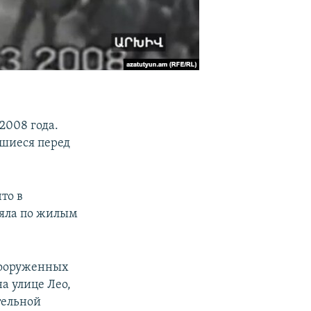
2008 года.
шиеся перед
что в
ляла по жилым
 Вооруженных
а улице Лео,
тельной