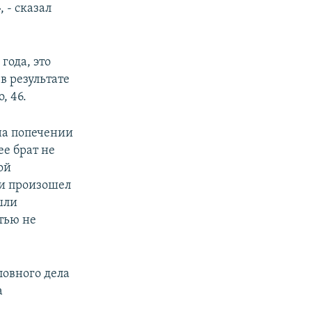
 - сказал
года, это
в результате
, 46.
на попечении
ее брат не
ой
 и произошел
шли
стью не
ловного дела
а