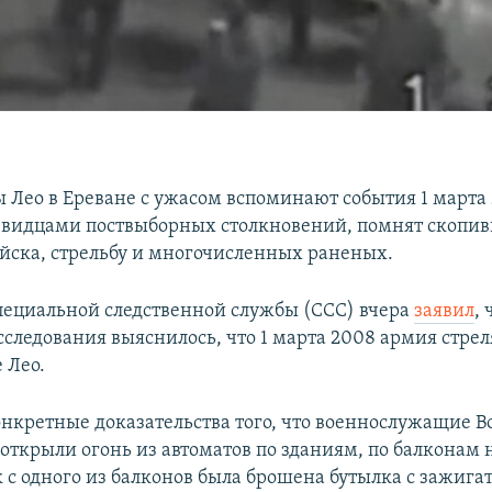
 Лео в Ереване с ужасом вспоминают события 1 марта 
евидцами поствыборных столкновений, помнят скопив
йска, стрельбу и многочисленных раненых.
ециальной следственной службы (ССС) вчера
заявил
, 
асследования выяснилось, что 1 марта 2008 армия стре
 Лео.
конкретные доказательства того, что военнослужащие
открыли огонь из автоматов по зданиям, по балконам н
к с одного из балконов была брошена бутылка с зажига