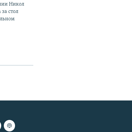
нии Никол
за стол
альном