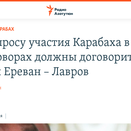
РАБАХ
просу участия Карабаха в
оворах должны договори
и Ереван – Лавров
н
ся