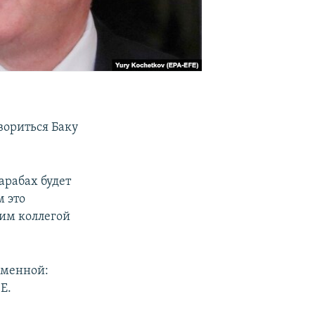
вориться Баку
арабах будет
м это
ким коллегой
изменной:
Е.