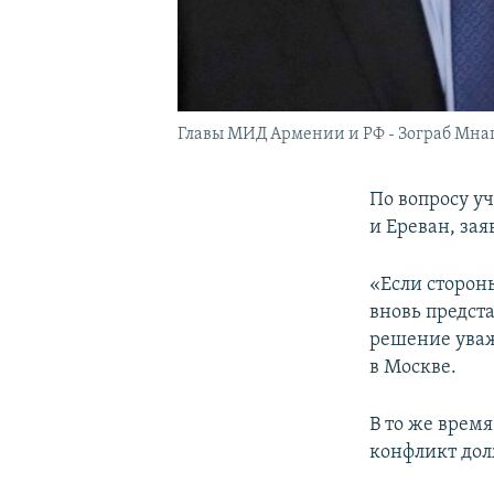
Главы МИД Армении и РФ - Зограб Мнаца
По вопросу у
и Ереван, за
«Если стороны
вновь предста
решение уваж
в Москве.
В то же время
конфликт дол