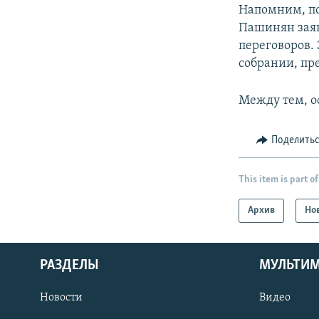
Напомним, по
Пашинян заяв
переговоров.
собрании, пр
Между тем, о
Поделить
This item is part of
Архив
Но
РАЗДЕЛЫ
МУЛЬТИ
Новости
Видео