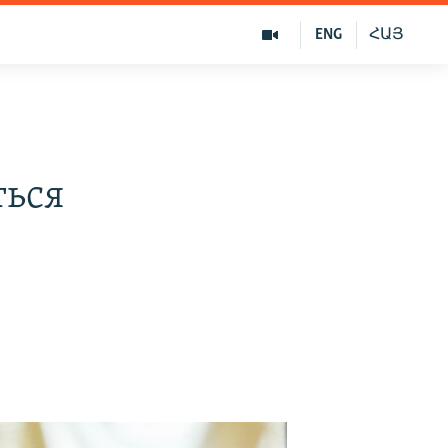
ENG
ՀԱՅ
ться