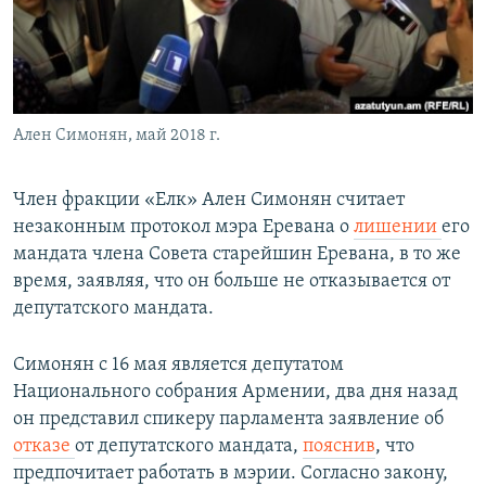
Հայերեն
English
Русский
Ален Симонян, май 2018 г.
Все сайты Радио Азатутюн
Член фракции «Елк» Ален Симонян считает
незаконным протокол мэра Еревана о
лишении
его
мандата члена Совета старейшин Еревана, в то же
время, заявляя, что он больше не отказывается от
депутатского мандата.
Симонян с 16 мая является депутатом
Национального собрания Армении, два дня назад
он представил спикеру парламента заявление об
отказе
от депутатского мандата,
пояснив
, что
предпочитает работать в мэрии. Согласно закону,