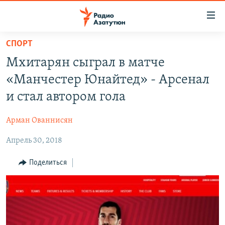
Ссылки
доступа
Перейти
СПОРТ
к
ГЛАВНАЯ
Мхитарян сыграл в матче
основному
НОВОСТИ
содержанию
«Манчестер Юнайтед» - Арсенал
ПОЛИТИКА
Перейти
и стал автором гола
к
ОБЩЕСТВО
основной
Арман Ованнисян
ЭКОНОМИКА
навигации
Перейти
Апрель 30, 2018
РЕГИОН
к
НАГОРНЫЙ КАРАБАХ
Поделиться
поиску
КУЛЬТУРА
СПОРТ
АРХИВ