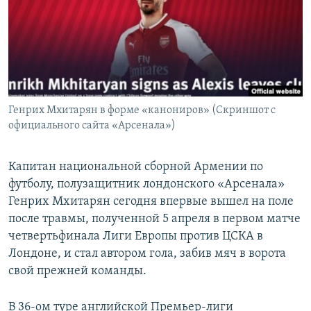
Հայերեն
English
Русский
Генрих Мхитарян в форме «канониров» (Скриншот с
Все сайты Радио Азатутюн
официального сайта «Арсенала»)
Капитан национальной сборной Армении по
футболу, полузащитник лондонского «Арсенала»
Генрих Мхитарян сегодня впервые вышел на поле
после травмы, полученной 5 апреля в первом матче
четвертьфинала Лиги Европы против ЦСКА в
Лондоне, и стал автором гола, забив мяч в ворота
свой прежней команды.
В 36-ом туре английской Премьер-лиги