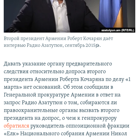
Հայերեն
English
Русский
Второй президент Армении Роберт Кочарян даёт
интервью Радио Азатутюн, сентябрь 2015թ․
Все сайты Радио Азатутюн
Давать указание органу предварительного
следствия относительно допроса второго
президента Армении Роберта Кочаряна по делу «1
марта» нет оснований. Об этом сообщили в
Генеральной прокуратуре Армении в ответ на
запрос Радио Азатутюн о том, собираются ли
правоохранительные органы вызвать второго
президента на допрос, о чем к генпрокурору
обратился
руководитель оппозиционной фракции
«Елк» Национального собрания Армении Никол