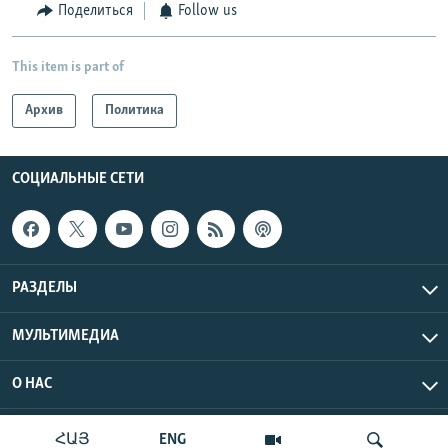
Поделиться
Follow us
This item is part of
Архив
Политика
СОЦИАЛЬНЫЕ СЕТИ
РАЗДЕЛЫ
МУЛЬТИМЕДИА
О НАС
Радио Азатутюн © 2026 RFE/RL, Inc. Все права защищены.
ՀԱՅ
ENG