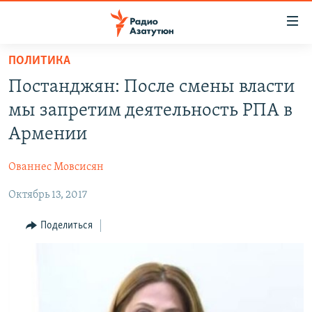
Ссылки
доступа
Перейти
ПОЛИТИКА
к
ГЛАВНАЯ
Постанджян: После смены власти
основному
НОВОСТИ
содержанию
мы запретим деятельность РПА в
ПОЛИТИКА
Перейти
Армении
к
ОБЩЕСТВО
основной
Ованнес Мовсисян
ЭКОНОМИКА
навигации
Перейти
Октябрь 13, 2017
РЕГИОН
к
НАГОРНЫЙ КАРАБАХ
Поделиться
поиску
КУЛЬТУРА
СПОРТ
АРХИВ