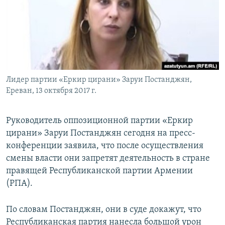
Հայերեն
English
Русский
Лидер партии «Еркир цирани» Заруи Постанджян,
Все сайты Радио Азатутюн
Ереван, 13 октября 2017 г.
Руководитель оппозиционной партии «Еркир
цирани» Заруи Постанджян сегодня на пресс-
конференции заявила, что после осуществления
смены власти они запретят деятельность в стране
правящей Республиканской партии Армении
(РПА).
По словам Постанджян, они в суде докажут, что
Республиканская партия нанесла большой урон