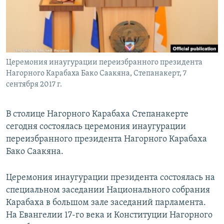
Հայերեն
English
Русский
Церемония инаугурации переизбранного президента
Нагорного Карабаха Бако Саакяна, Степанакерт, 7
Все сайты Радио Азатутюн
сентября 2017 г.
В столице Нагорного Карабаха Степанакерте
сегодня состоялась церемония инаугурации
переизбранного президента Нагорного Карабаха
Бако Саакяна.
Церемония инаугурации президента состоялась на
специальном заседании Национального собрания
Карабаха в большом зале заседаний парламента.
На Евангелии 17-го века и Конституции Нагорного