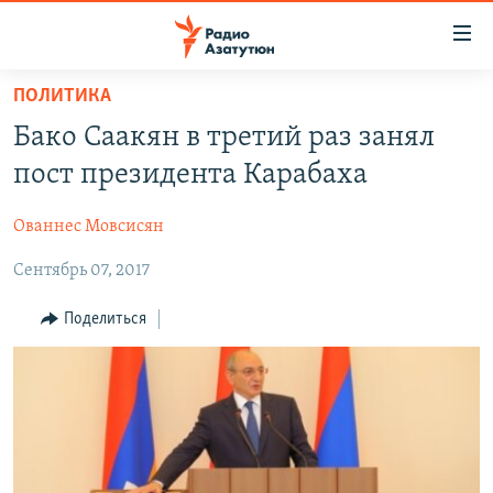
Ссылки
доступа
Перейти
ПОЛИТИКА
к
ГЛАВНАЯ
Бако Саакян в третий раз занял
основному
НОВОСТИ
содержанию
пост президента Карабаха
ПОЛИТИКА
Перейти
к
Ованнес Мовсисян
ОБЩЕСТВО
основной
Сентябрь 07, 2017
ЭКОНОМИКА
навигации
Перейти
РЕГИОН
Поделиться
к
НАГОРНЫЙ КАРАБАХ
поиску
КУЛЬТУРА
СПОРТ
АРХИВ