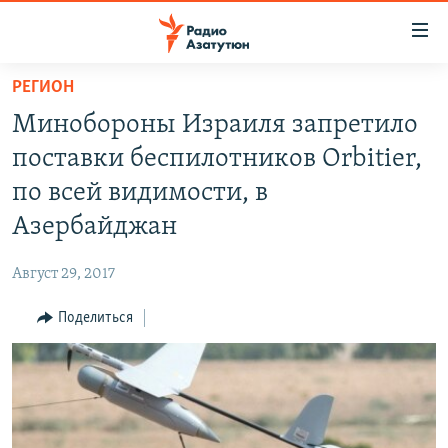
Ссылки
доступа
Перейти
РЕГИОН
к
ГЛАВНАЯ
Минобороны Израиля запретило
основному
НОВОСТИ
содержанию
поставки беспилотников Orbitier,
ПОЛИТИКА
Перейти
по всей видимости, в
к
ОБЩЕСТВО
Азербайджан
основной
ЭКОНОМИКА
навигации
Август 29, 2017
Перейти
РЕГИОН
к
Поделиться
НАГОРНЫЙ КАРАБАХ
поиску
КУЛЬТУРА
СПОРТ
АРХИВ