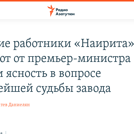
е работники «Наирита
ют от премьер-министра
 ясность в вопросе
ейшей судьбы завода
атев Даниелян
ся