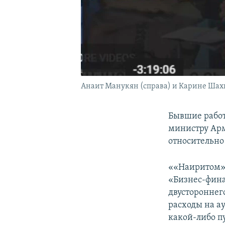
Анаит Манукян (справа) и Карине Шахвер
Бывшие работ
министру Арм
относительно
««Наиритом» 
«Бизнес-фина
двустороннег
расходы на ау
какой-либо п