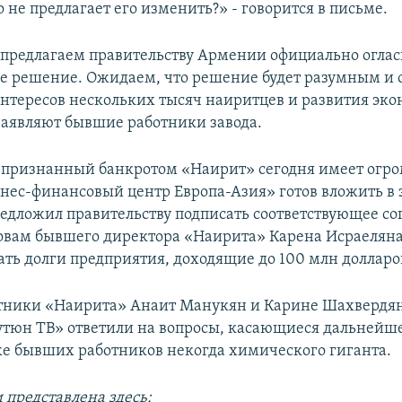
 не предлагает его изменить?» - говорится в письме.
предлагаем правительству Армении официально оглас
е решение. Ожидаем, что решение будет разумным и о
интересов нескольких тысяч наиритцев и развития эк
заявляют бывшие работники завода.
 признанный банкротом «Наирит» сегодня имеет огро
нес-финансовый центр Европа-Азия» готов вложить в 
редложил правительству подписать соответствующее со
ловам бывшего директора «Наирита» Карена Исраеляна
ать долги предприятия, доходящие до 100 млн долларо
ники «Наирита» Анаит Манукян и Карине Шахвердян 
утюн ТВ» ответили на вопросы, касающиеся дальнейш
кже бывших работников некогда химического гиганта.
 представлена здесь: