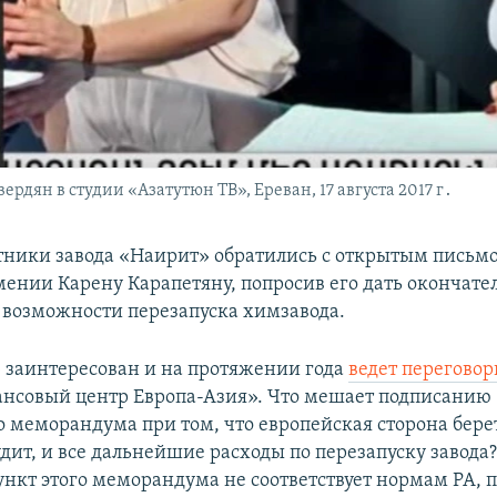
дян в студии «Азатутюн ТВ», Ереван, 17 августа 2017 г․
ники завода «Наирит» обратились с открытым письмо
ении Карену Карапетяну, попросив его дать окончате
 возможности перезапуска химзавода.
заинтересован и на протяжении года
ведет перегово
нсовый центр Европа-Азия». Что мешает подписанию
о меморандума при том, что европейская сторона берет
дит, и все дальнейшие расходы по перезапуску завода?
ункт этого меморандума не соответствует нормам РА, 