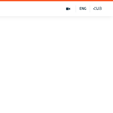
ENG
ՀԱՅ
»