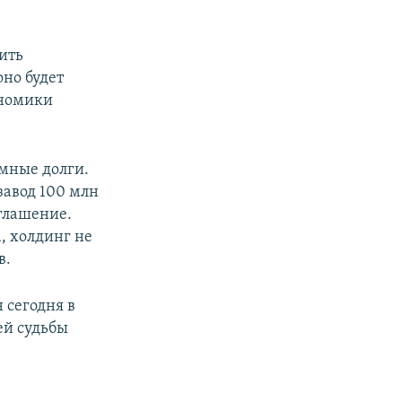
ить
но будет
ономики
мные долги.
завод 100 млн
глашение.
, холдинг не
в.
сегодня в
ей судьбы