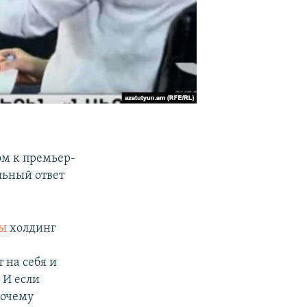
м к премьер-
льный ответ
ры
холдинг
 на себя и
 И если
почему