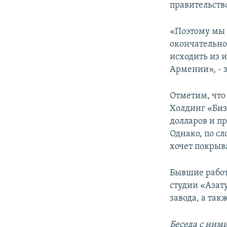
правительство
«Поэтому мы 
окончательно
исходить из 
Армении», - 
Отметим, что
Холдинг «Биз
долларов и п
Однако, по с
хочет покрыв
Бывшие работ
студии «Азат
завода, а та
Беседа с ними