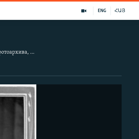
ENG
ՀԱՅ
Фотографии из проекта «История России в фотографиях» (russiainphoto.ru) – фотоархива, объединяющего государственные, муниципальные и частные фотоколлекции. Фотогалерею «Революционная кулинария. Что ели в 1917 году» смотрите