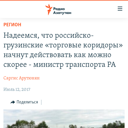
Ссылки
доступа
Перейти
РЕГИОН
к
ГЛАВНАЯ
Надеемся, что российско-
основному
НОВОСТИ
содержанию
грузинские «торговые коридоры»
ПОЛИТИКА
Перейти
начнут действовать как можно
к
ОБЩЕСТВО
скорее - министр транспорта РА
основной
ЭКОНОМИКА
навигации
Саргис Арутюнян
Перейти
РЕГИОН
к
Июль 12, 2017
НАГОРНЫЙ КАРАБАХ
поиску
КУЛЬТУРА
Поделиться
СПОРТ
АРХИВ