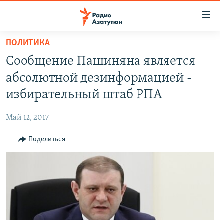
Ссылки
доступа
Перейти
ПОЛИТИКА
к
ГЛАВНАЯ
Сообщение Пашиняна является
основному
НОВОСТИ
содержанию
абсолютной дезинформацией -
ПОЛИТИКА
Перейти
избирательный штаб РПА
к
ОБЩЕСТВО
основной
Май 12, 2017
ЭКОНОМИКА
навигации
Перейти
Поделиться
РЕГИОН
к
НАГОРНЫЙ КАРАБАХ
поиску
КУЛЬТУРА
СПОРТ
АРХИВ