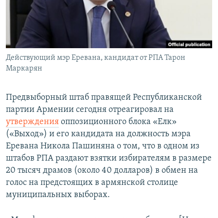
Հայերեն
English
Русский
Действующий мэр Еревана, кандидат от РПА Тарон
Маркарян
Все сайты Радио Азатутюн
Предвыборный штаб правящей Республиканской
партии Армении сегодня отреагировал на
утверждения
оппозиционного блока «Елк»
(«Выход») и его кандидата на должность мэра
Еревана Никола Пашиняна о том, что в одном из
штабов РПА раздают взятки избирателям в размере
20 тысяч драмов (около 40 долларов) в обмен на
голос на предстоящих в армянской столице
муниципальных выборах.